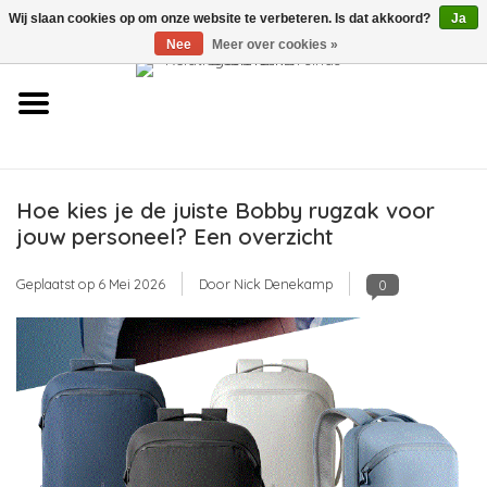
Wij slaan cookies op om onze website te verbeteren. Is dat akkoord?
Ja
Over ons
Nee
Meer over cookies »
Contact
FAQ
Hoe kies je de juiste Bobby rugzak voor
Links
jouw personeel? Een overzicht
Nieuws
Geplaatst op
6 Mei 2026
Door Nick Denekamp
0
Leveringsvoorwaarden