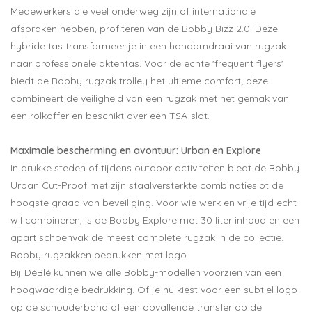
Medewerkers die veel onderweg zijn of internationale
afspraken hebben, profiteren van de
Bobby Bizz 2.0
. Deze
hybride tas transformeer je in een handomdraai van rugzak
naar professionele aktentas. Voor de echte 'frequent flyers'
biedt de
Bobby rugzak trolley
het ultieme comfort; deze
combineert de veiligheid van een rugzak met het gemak van
een rolkoffer en beschikt over een TSA-slot.
Maximale bescherming en avontuur: Urban en Explore
In drukke steden of tijdens outdoor activiteiten biedt de
Bobby
Urban Cut-Proof
met zijn staalversterkte combinatieslot de
hoogste graad van beveiliging. Voor wie werk en vrije tijd echt
wil combineren, is de
Bobby Explore
met 30 liter inhoud en een
apart schoenvak de meest complete rugzak in de collectie.
Bobby rugzakken bedrukken met logo
Bij DéBlé kunnen we alle Bobby-modellen voorzien van een
hoogwaardige bedrukking. Of je nu kiest voor een subtiel logo
op de schouderband of een opvallende transfer op de