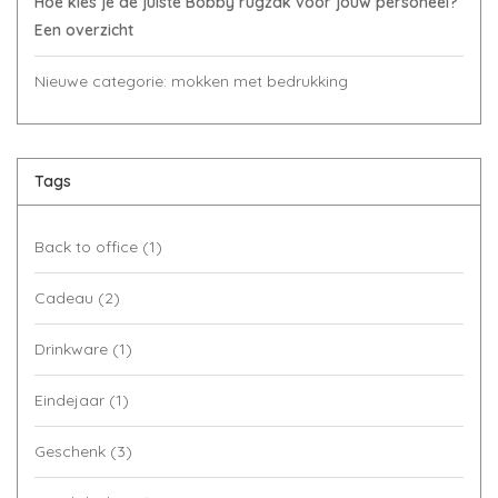
Hoe kies je de juiste Bobby rugzak voor jouw personeel?
Een overzicht
Nieuwe categorie: mokken met bedrukking
Tags
Back to office
(1)
Cadeau
(2)
Drinkware
(1)
Eindejaar
(1)
Geschenk
(3)