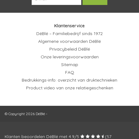
Klantenservice
DéBlé – Familiebedrijf sinds 1972
Algemene voorwaarden DéBlé
Privacybeleid DéBlé
Onze leveringsvoorwaarden
Sitemap
FAQ
Bedrukkings-info: overzicht van druktechnieken
Product video van onze relatiegeschenken
© Copyright 2026 DéBlé -
Klanten beoordelen DéBlé met
4.9
/
5
(
57