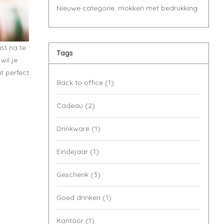
Nieuwe categorie: mokken met bedrukking
st na te
Tags
wil je
t perfect
Back to office
(1)
Cadeau
(2)
Drinkware
(1)
Eindejaar
(1)
Geschenk
(3)
Goed drinken
(1)
Kantoor
(1)