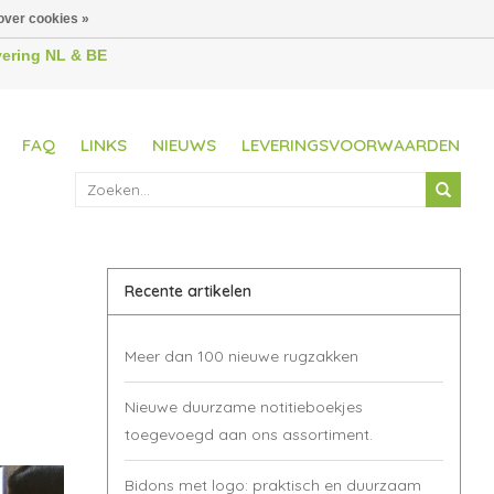
over cookies »
evering NL & BE
FAQ
LINKS
NIEUWS
LEVERINGSVOORWAARDEN
Recente artikelen
Meer dan 100 nieuwe rugzakken
Nieuwe duurzame notitieboekjes
toegevoegd aan ons assortiment.
Bidons met logo: praktisch en duurzaam