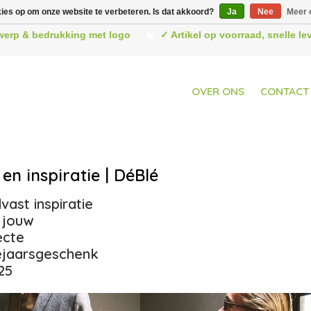
kies op om onze website te verbeteren. Is dat akkoord?
Ja
Nee
Meer 
werp & bedrukking met logo
✓ Artikel op voorraad, snelle l
OVER ONS
CONTACT
en inspiratie | DéBlé
vast inspiratie
 jouw
ecte
ejaarsgeschenk
25