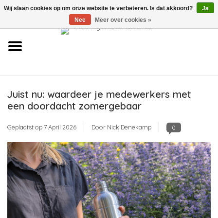
Wij slaan cookies op om onze website te verbeteren. Is dat akkoord?
Ja
Over ons
Nee
Meer over cookies »
Contact
FAQ
Juist nu: waardeer je medewerkers met
Links
een doordacht zomergebaar
Nieuws
Geplaatst op
7 April 2026
Door Nick Denekamp
0
Leveringsvoorwaarden