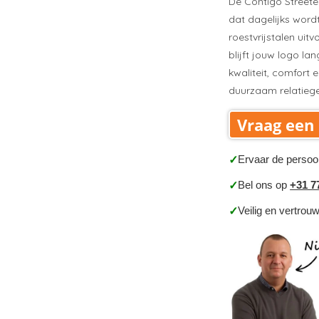
De Contigo Streete
dat dagelijks word
roestvrijstalen uit
blijft jouw logo la
kwaliteit, comfort 
duurzaam relatieg
Vraag een 
Ervaar de persoo
✓
Bel ons op
+31 7
✓
Veilig en vertrou
✓