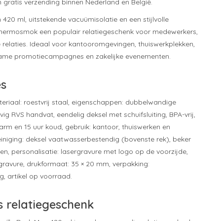
n gratis verzending binnen Nederland en België.
420 ml, uitstekende vacuümisolatie en een stijlvolle
e thermosmok een populair relatiegeschenk voor medewerkers,
e relaties. Ideaal voor kantooromgevingen, thuiswerkplekken,
ame promotiecampagnes en zakelijke evenementen.
es
teriaal: roestvrij staal, eigenschappen: dubbelwandige
vig RVS handvat, eendelig deksel met schuifsluiting, BPA-vrij,
 warm en 15 uur koud, gebruik: kantoor, thuiswerken en
einiging: deksel vaatwasserbestendig (bovenste rek), beker
, personalisatie: lasergravure met logo op de voorzijde,
rgravure, drukformaat: 35 × 20 mm, verpakking:
, artikel op voorraad.
s relatiegeschenk