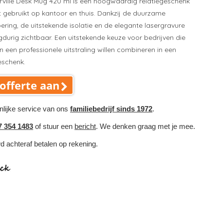
rville Desk Mug 420 ml is een hoogwaardig relatiegeschenk
t gebruikt op kantoor en thuis. Dankzij de duurzame
voering, de uitstekende isolatie en de elegante lasergravure
ngdurig zichtbaar. Een uitstekende keuze voor bedrijven die
en een professionele uitstraling willen combineren in een
eschenk.
offerte aan
nlijke service van ons
familiebedrijf sinds 1972
.
7 354 1483
of stuur een
bericht
. We denken graag met je mee.
wd achteraf betalen op rekening.