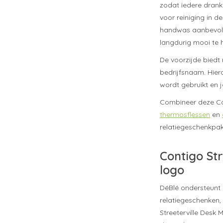
zodat iedere drank
voor reiniging in d
handwas aanbevole
langdurig mooi te 
De voorzijde biedt 
bedrijfsnaam. Hier
wordt gebruikt en 
Combineer deze Co
thermosflessen
en
relatiegeschenkpak
Contigo St
logo
DéBlé ondersteunt 
relatiegeschenken,
Streeterville Desk 