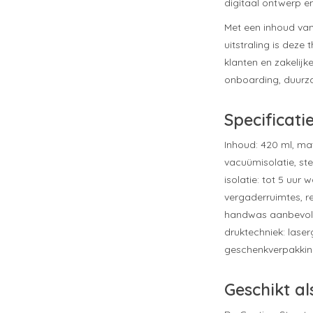
digitaal ontwerp e
Met een inhoud van 
uitstraling is dez
klanten en zakelijk
onboarding, duurz
Specificati
Inhoud: 420 ml, ma
vacuümisolatie, ste
isolatie: tot 5 uur
vergaderruimtes, r
handwas aanbevolen
druktechniek: lase
geschenkverpakking
Geschikt al