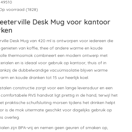
149510
Op voorraad (1828)
reeterville Desk Mug voor kantoor
rken
rville Desk Mug van 420 ml is ontworpen voor iedereen die
il genieten van koffie, thee of andere warme en koude
jlvolle thermosmok combineert een modern ontwerp met
ialen en is ideaal voor gebruik op kantoor, thuis of in
ankzij de dubbelwandige vacuümisolatie blijven warme
arm en koude dranken tot 15 uur heerlijk koel.
jstalen constructie zorgt voor een lange levensduur en een
t comfortabele RVS handvat ligt prettig in de hand, terwijl het
t praktische schuifsluiting morsen tijdens het drinken helpt
r is de mok uitermate geschikt voor dagelijks gebruik op
ns overleg.
ialen zijn BPA-vrij en nemen geen geuren of smaken op,