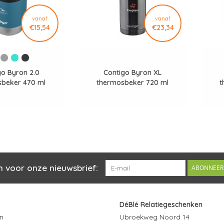
vanaf
vanaf
€15,54
€23,34
go Byron 2.0
Contigo Byron XL
beker 470 ml
thermosbeker 720 ml
t
n voor onze nieuwsbrief:
ABONNEER
DéBlé Relatiegeschenken
n
Ubroekweg Noord 14