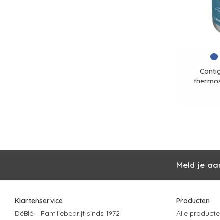
Conti
thermos
Meld je aa
Klantenservice
Producten
DéBlé – Familiebedrijf sinds 1972
Alle producte