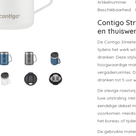
Artikelnummer:
Beschikbaarheid:
Contigo St
en thuiswe
De Contigo Streete
tijdens het werk w
dranken. Deze sti
hoogwaardige mater
vergaderruimtes. D
dranken tot 5 uur w
De stevige roestvri
luxe uitstraling. He
eendelige deksel me
voorkomen. Hierdoo
het bureau of tijde
De gebruikte mater