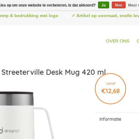
kies op om onze website te verbeteren. Is dat akkoord?
Ja
Nee
Meer 
werp & bedrukking met logo
✓ Artikel op voorraad, snelle l
OVER ONS
 Streeterville Desk Mug 420 ml
vanaf
€12,68
Informatie