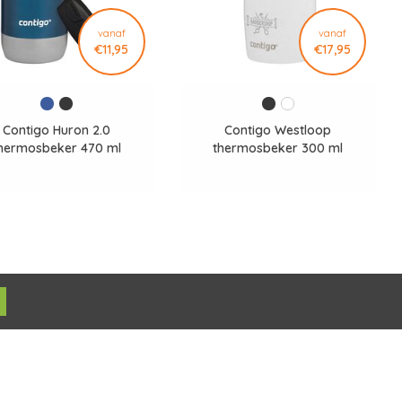
vanaf
vanaf
€11,95
€17,95
Contigo Huron 2.0
Contigo Westloop
hermosbeker 470 ml
thermosbeker 300 ml