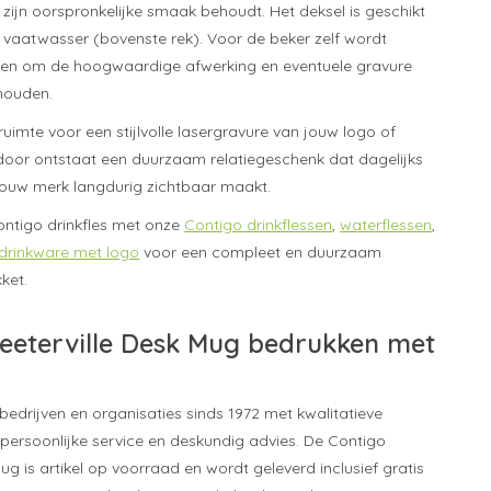
 zijn oorspronkelijke smaak behoudt. Het deksel is geschikt
e vaatwasser (bovenste rek). Voor de beker zelf wordt
n om de hoogwaardige afwerking en eventuele gravure
houden.
ruimte voor een stijlvolle lasergravure van jouw logo of
door ontstaat een duurzaam relatiegeschenk dat dagelijks
jouw merk langdurig zichtbaar maakt.
ntigo drinkfles met onze
Contigo drinkflessen
,
waterflessen
,
drinkware met logo
voor een compleet en duurzaam
ket.
reeterville Desk Mug bedrukken met
bedrijven en organisaties sinds 1972 met kwalitatieve
 persoonlijke service en deskundig advies. De Contigo
Mug is artikel op voorraad en wordt geleverd inclusief gratis