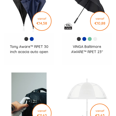
vanaf
vanaf
€14,58
€10,88
Tony Aware™ RPET 30
VINGA Baltimore
inch acacia auto open
AWARE™ RPET 23"
paraplu P850.7225
paraplu V850119
vanaf
vanaf
€11,63
€5,63