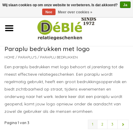
Wij slaan cookies op om onze website te verbeteren. Is dat akkoord?
Ja
Over ons
Nee
Meer over cookies »
Contact
FAQ
Paraplu bedrukken met logo
HOME
/
PARAPLU'S
/
PARAPLU BEDRUKKEN
Nieuws
Een paraplu bedrukken met logo behoort al jarenlang tot de
meest effectieve relatiegeschenken. Een paraplu wordt
Leveringsvoorwaarden
regelmatig gebruikt, heeft een groot bedrukkingsoppervlak en
biedt zichtbaarheid op straat, tijdens evenementen en
onderweg naar het werk. Iedere keer dat een paraplu wordt
geopend, komt jouw logo opnieuw onder de aandacht van
zowel de gebruiker als de mensen eromheen.
Pagina 1 van 3
1
2
3