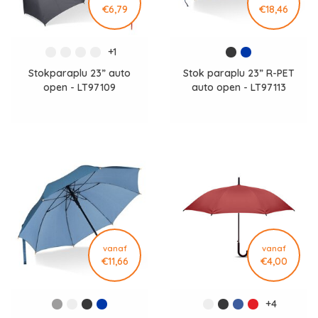
€6,79
€18,46
+1
Stokparaplu 23” auto
Stok paraplu 23” R-PET
open - LT97109
auto open - LT97113
vanaf
vanaf
€11,66
€4,00
+4