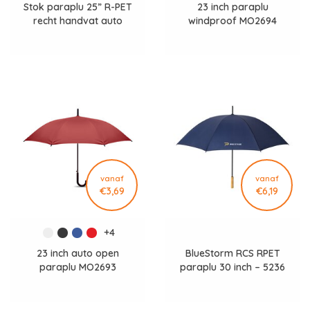
Stok paraplu 25” R-PET
23 inch paraplu
recht handvat auto
windproof MO2694
open - LT97114
vanaf
vanaf
€3,69
€6,19
+4
23 inch auto open
BlueStorm RCS RPET
paraplu MO2693
paraplu 30 inch – 5236