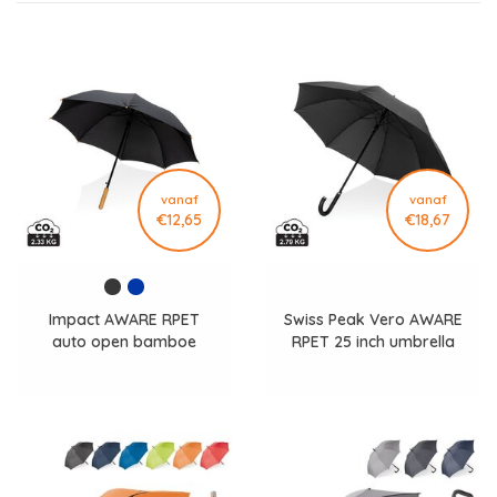
vanaf
vanaf
€12,65
€18,67
Impact AWARE RPET
Swiss Peak Vero AWARE
auto open bamboe
RPET 25 inch umbrella
paraplu
met luxe handvat
P850.7501