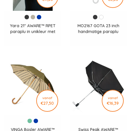
Yara 21" AWARE™ RPET
MO2167 GOTA 23 inch
paraplu in unikleur met
handmatige paraplu
karabijn hendel
P850.7125
vanaf
vanaf
€27,50
€16,39
VINGA Bosler AWARE™
Swiss Peak AWARE™