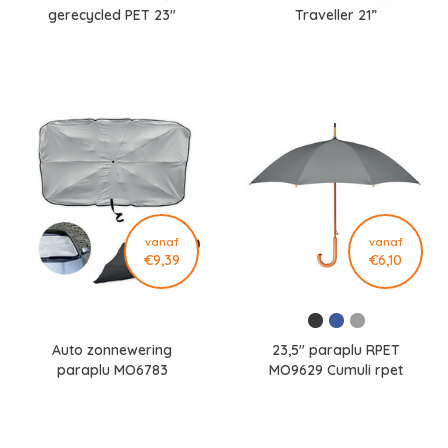
gerecycled PET 23"
Traveller 21”
paraplu V850009
automatische paraplu
P850.481
vanaf
vanaf
€9,39
€6,10
Auto zonnewering
23,5" paraplu RPET
paraplu MO6783
MO9629 Cumuli rpet
Bayang