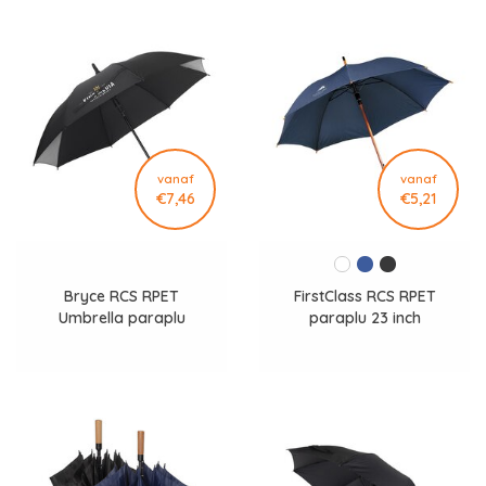
vanaf
vanaf
€7,46
€5,21
Bryce RCS RPET
FirstClass RCS RPET
Umbrella paraplu
paraplu 23 inch
204298