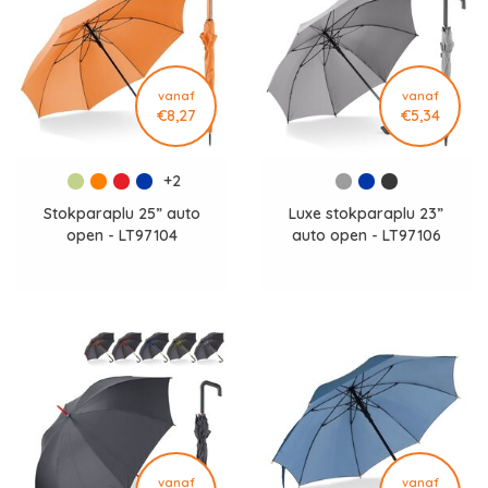
vanaf
vanaf
€8,27
€5,34
+2
Stokparaplu 25” auto
Luxe stokparaplu 23”
open - LT97104
auto open - LT97106
vanaf
vanaf