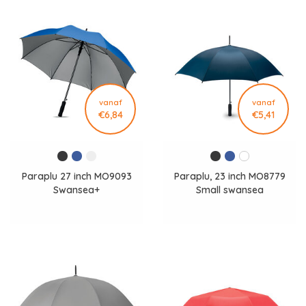
vanaf
vanaf
€6,84
€5,41
Paraplu 27 inch MO9093
Paraplu, 23 inch MO8779
Swansea+
Small swansea