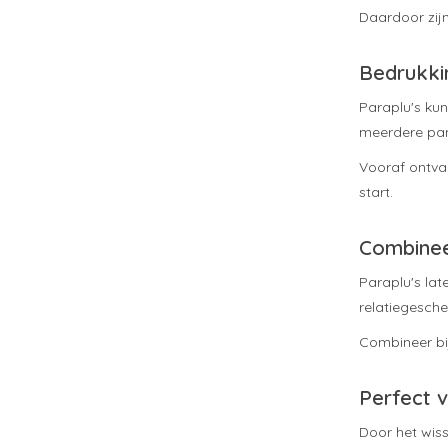
Daardoor zij
Bedrukkin
Paraplu's ku
meerdere pan
Vooraf ontvan
start.
Combinee
Paraplu's lat
relatiegesche
Combineer b
Perfect 
Door het wiss