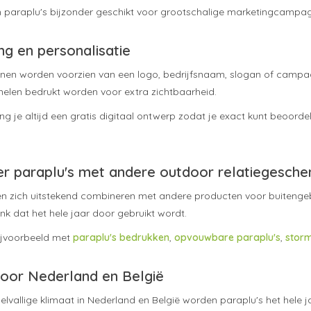
n paraplu's bijzonder geschikt voor grootschalige marketingcampa
g en personalisatie
nnen worden voorzien van een logo, bedrijfsnaam, slogan of campag
elen bedrukt worden voor extra zichtbaarheid.
g je altijd een gratis digitaal ontwerp zodat je exact kunt beoorde
r paraplu's met andere outdoor relatiegesch
en zich uitstekend combineren met andere producten voor buitengebr
nk dat het hele jaar door gebruikt wordt.
ijvoorbeeld met
paraplu's bedrukken
,
opvouwbare paraplu's
,
storm
voor Nederland en België
elvallige klimaat in Nederland en België worden paraplu's het hele j