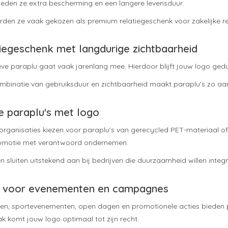
ieden ze extra bescherming en een langere levensduur.
en ze vaak gekozen als premium relatiegeschenk voor zakelijke rel
iegeschenk met langdurige zichtbaarheid
eve paraplu gaat vaak jarenlang mee. Hierdoor blijft jouw logo ged
mbinatie van gebruiksduur en zichtbaarheid maakt paraplu's zo aant
 paraplu's met logo
organisaties kiezen voor paraplu's van gerecycled PET-materiaal 
romotie met verantwoord ondernemen.
 sluiten uitstekend aan bij bedrijven die duurzaamheid willen integr
s voor evenementen en campagnes
en, sportevenementen, open dagen en promotionele acties bieden pa
 komt jouw logo optimaal tot zijn recht.