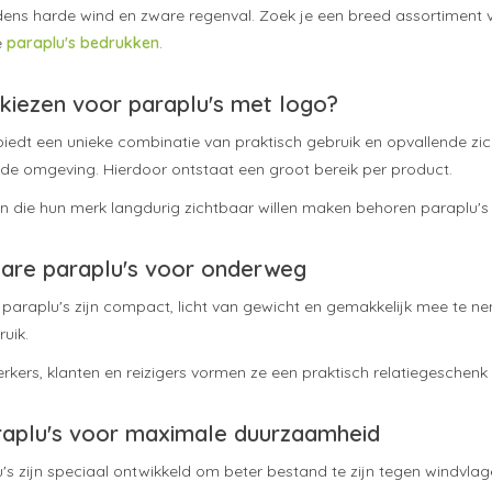
jdens harde wind en zware regenval. Zoek je een breed assortiment v
e
paraplu's bedrukken
.
iezen voor paraplu's met logo?
iedt een unieke combinatie van praktisch gebruik en opvallende zich
 de omgeving. Hierdoor ontstaat een groot bereik per product.
n die hun merk langdurig zichtbaar willen maken behoren paraplu's
re paraplu's voor onderweg
araplu's zijn compact, licht van gewicht en gemakkelijk mee te ne
uik.
ers, klanten en reizigers vormen ze een praktisch relatiegeschenk d
aplu's voor maximale duurzaamheid
s zijn speciaal ontwikkeld om beter bestand te zijn tegen windvla