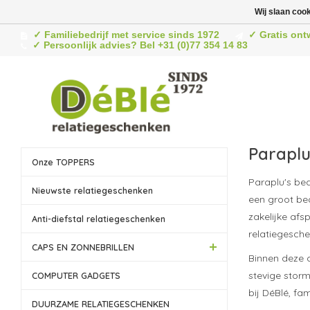
Wij slaan coo
✓ Familiebedrijf met service sinds 1972
✓ Gratis ont
✓ Persoonlijk advies? Bel +31 (0)77 354 14 83
Paraplu
Onze TOPPERS
Paraplu's bed
Nieuwste relatiegeschenken
een groot be
zakelijke af
Anti-diefstal relatiegeschenken
relatiegesche
CAPS EN ZONNEBRILLEN
Binnen deze 
stevige storm
COMPUTER GADGETS
bij DéBlé, fam
DUURZAME RELATIEGESCHENKEN