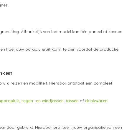
gnes.
ne-uiting. Afhankelijk van het model kan één paneel of kunnen
len hoe jouw paraplu eruit komt te zien voordat de productie
enken
uik, reizen en mobiliteit. Hierdoor ontstaat een compleet
paraplu's
,
regen- en windjassen
,
tassen
of
drinkwaren
.
aar door gebruikt. Hierdoor profiteert jouw organisatie van een