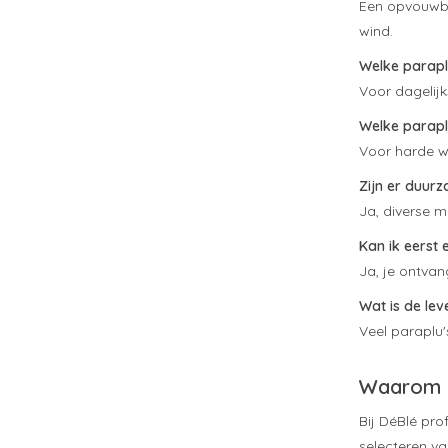
Een opvouwba
wind.
Welke paraplu
Voor dagelij
Welke parapl
Voor harde w
Zijn er duur
Ja, diverse 
Kan ik eerst
Ja, je ontvan
Wat is de lev
Veel paraplu'
Waarom 
Bij DéBlé prof
selecteren va