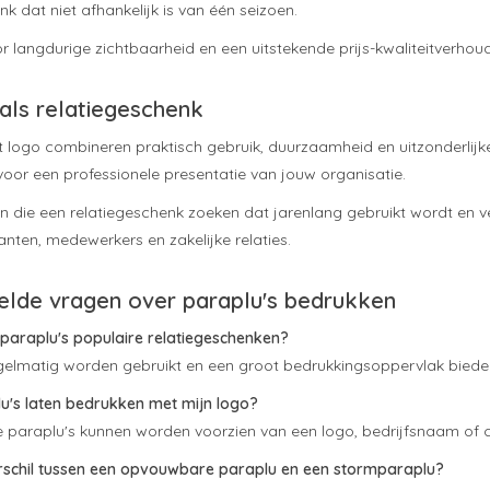
nk dat niet afhankelijk is van één seizoen.
r langdurige zichtbaarheid en een uitstekende prijs-kwaliteitverhoud
als relatiegeschenk
t logo combineren praktisch gebruik, duurzaamheid en uitzonderlij
d voor een professionele presentatie van jouw organisatie.
n die een relatiegeschenk zoeken dat jarenlang gebruikt wordt en v
anten, medewerkers en zakelijke relaties.
elde vragen over paraplu's bedrukken
paraplu's populaire relatiegeschenken?
elmatig worden gebruikt en een groot bedrukkingsoppervlak biede
lu's laten bedrukken met mijn logo?
lle paraplu's kunnen worden voorzien van een logo, bedrijfsnaam of
erschil tussen een opvouwbare paraplu en een stormparaplu?