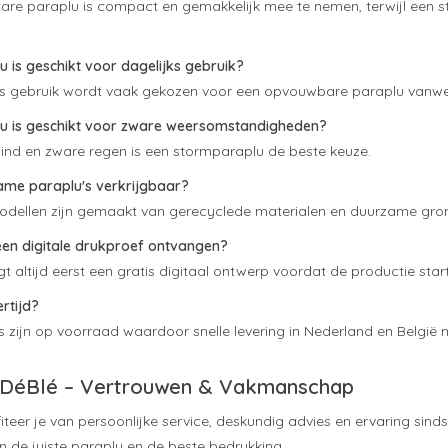
re paraplu is compact en gemakkelijk mee te nemen, terwijl een st
 is geschikt voor dagelijks gebruik?
ks gebruik wordt vaak gekozen voor een opvouwbare paraplu vanw
u is geschikt voor zware weersomstandigheden?
ind en zware regen is een stormparaplu de beste keuze.
zame paraplu's verkrijgbaar?
modellen zijn gemaakt van gerecyclede materialen en duurzame gron
 een digitale drukproef ontvangen?
gt altijd eerst een gratis digitaal ontwerp voordat de productie start
ertijd?
s zijn op voorraad waardoor snelle levering in Nederland en België mo
DéBlé – Vertrouwen & Vakmanschap
iteer je van persoonlijke service, deskundig advies en ervaring sinds 
n de juiste paraplu en de beste bedrukking.