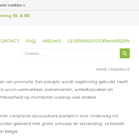
over cookies »
evering NL & BE
CONTACT
FAQ
NIEUWS
LEVERINGSVOORWAARDEN
HOME
/
PARAPLU'S
en van promotie. Een paraplu wordt regelmatig gebruikt, heeft
dens woon-werkverkeer, evenementen, winkelbezoeken en
kzichtbaarheid op momenten waarop veel andere
ep. Van compacte opvouwbare paraplu's voor onderweg tot
 worden geleverd met gratis ontwerp en verzending. Je bestelt
en België.