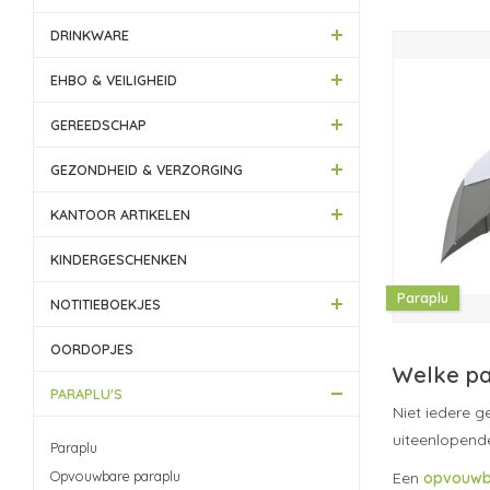
DRINKWARE
EHBO & VEILIGHEID
GEREEDSCHAP
GEZONDHEID & VERZORGING
KANTOOR ARTIKELEN
KINDERGESCHENKEN
Paraplu
NOTITIEBOEKJES
OORDOPJES
Welke pa
PARAPLU'S
Niet iedere g
uiteenlopend
Paraplu
Opvouwbare paraplu
Een
opvouwb