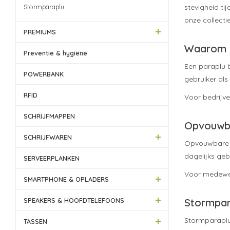
stevigheid ti
Stormparaplu
onze collecti
PREMIUMS
Waarom k
Preventie & hygiëne
Een paraplu b
POWERBANK
gebruiker als
RFID
Voor bedrijve
SCHRIJFMAPPEN
Opvouwba
SCHRIJFWAREN
Opvouwbare p
dagelijks gebr
SERVEERPLANKEN
Voor medewerk
SMARTPHONE & OPLADERS
Stormpar
SPEAKERS & HOOFDTELEFOONS
Stormparaplu'
TASSEN