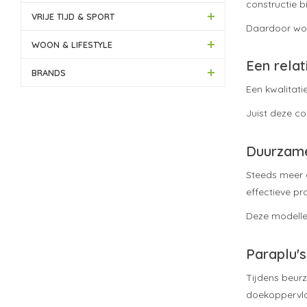
constructie b
VRIJE TIJD & SPORT
Daardoor word
WOON & LIFESTYLE
Een relat
BRANDS
Een kwalitati
Juist deze co
Duurzame
Steeds meer 
effectieve p
Deze modellen
Paraplu'
Tijdens beurz
doekoppervlak