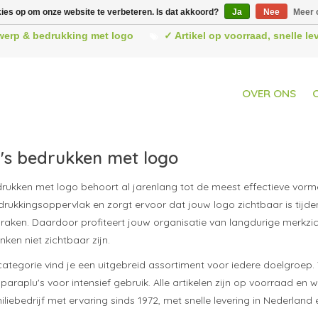
kies op om onze website te verbeteren. Is dat akkoord?
Ja
Nee
Meer 
werp & bedrukking met logo
✓ Artikel op voorraad, snelle l
OVER ONS
's bedrukken met logo
rukken met logo behoort al jarenlang tot de meest effectieve vorm
drukkingsoppervlak en zorgt ervoor dat jouw logo zichtbaar is tij
spraken. Daardoor profiteert jouw organisatie van langdurige mer
nken niet zichtbaar zijn.
categorie vind je een uitgebreid assortiment voor iedere doelgro
paraplu's voor intensief gebruik. Alle artikelen zijn op voorraad en
iliebedrijf met ervaring sinds 1972, met snelle levering in Nederland 