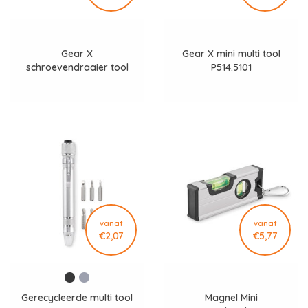
Gear X
Gear X mini multi tool
schroevendraaier tool
P514.5101
P514.5201
vanaf
vanaf
€2,07
€5,77
Gerecycleerde multi tool
Magnel Mini