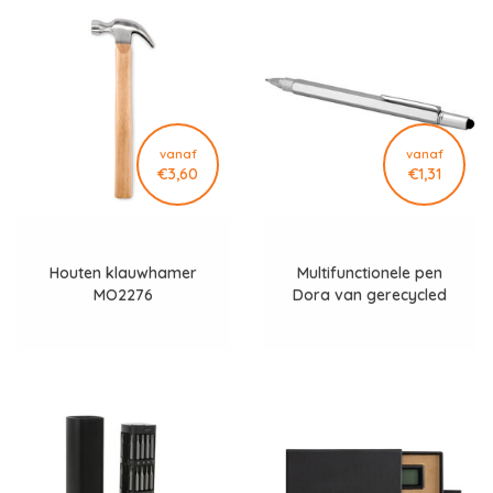
vanaf
vanaf
€3,60
€1,31
Houten klauwhamer
Multifunctionele pen
MO2276
Dora van gerecycled
aluminium