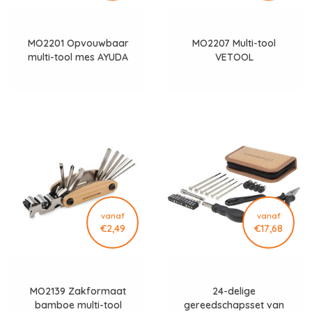
MO2201 Opvouwbaar
MO2207 Multi-tool
multi-tool mes AYUDA
VETOOL
vanaf
vanaf
€2,49
€17,68
MO2139 Zakformaat
24-delige
bamboe multi-tool
gereedschapsset van