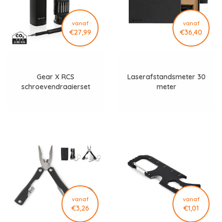
vanaf
vanaf
€27,99
€36,40
Gear X RCS
Laserafstandsmeter 30
schroevendraaierset
meter
P221.261
vanaf
vanaf
€3,26
€1,01