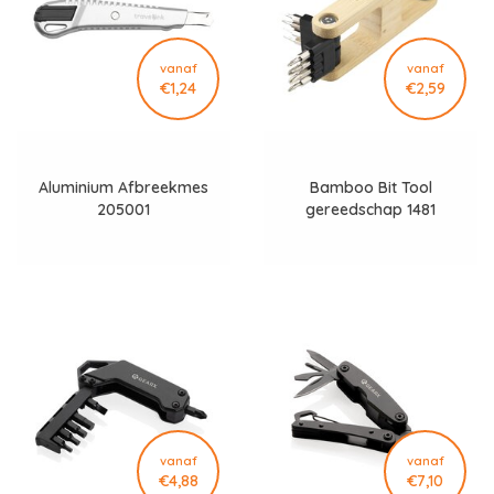
vanaf
vanaf
€1,24
€2,59
Aluminium Afbreekmes
Bamboo Bit Tool
205001
gereedschap 1481
vanaf
vanaf
€4,88
€7,10