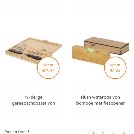
RCS gerecycled plastic
vanaf
vanaf
€14,47
€1,83
19-delige
Flush waterpas van
gereedschapsset van
bamboe met flesopener
bamboe/gerecycled
plastic
Pagina 1 van 3
1
2
3