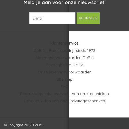
Meld je aan voor onze nieuwsbrief:
ABONNEER
Klantenservice
DéBlé – Familiebedrijf sinds 1972
Algemene voorwaarden DéBlé
Privacybeleid DéBlé
Onze leveringsvoorwaarden
Sitemap
FAQ
Bedrukkings-info: overzicht van druktechnieken
Product video van onze relatiegeschenken
© Copyright 2026 DéBlé -