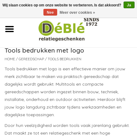
Wij slaan cookies op om onze website te verbeteren. Is dat akkoord?
Ja
Over ons
Nee
Meer over cookies »
Contact
FAQ
Tools bedrukken met logo
HOME
/
GEREEDSCHAP
/
TOOLS BEDRUKKEN
Nieuws
Tools bedrukken met logo is een effectieve manier om jouw
merk zichtbaar te maken via praktisch gereedschap dat
Leveringsvoorwaarden
dagelijks wordt gebruikt. Multitools en compacte
gereedschappen worden ingezet binnen bouw, techniek,
installatie, onderhoud en outdoor activiteiten. Hierdoor blijft
jouw logo langdurig zichtbaar tijdens werkzaamheden en
dagelijkse toepassingen.
Door hun veelzijdigheid worden tools vaak jarenlang gebruikt.
Dat maakt ze tot een relatiegeschenk met een hoge