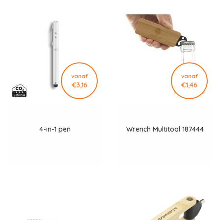
vanaf
vanaf
€3,16
€1,46
4-in-1 pen
Wrench Multitool 187444