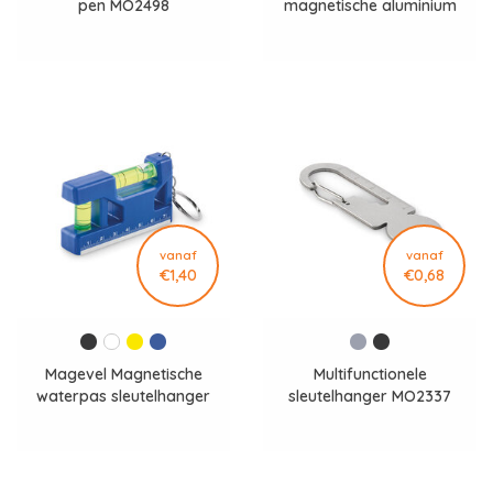
pen MO2498
magnetische aluminium
waterpas MO2474
vanaf
vanaf
€1,40
€0,68
Magevel Magnetische
Multifunctionele
waterpas sleutelhanger
sleutelhanger MO2337
MO2467