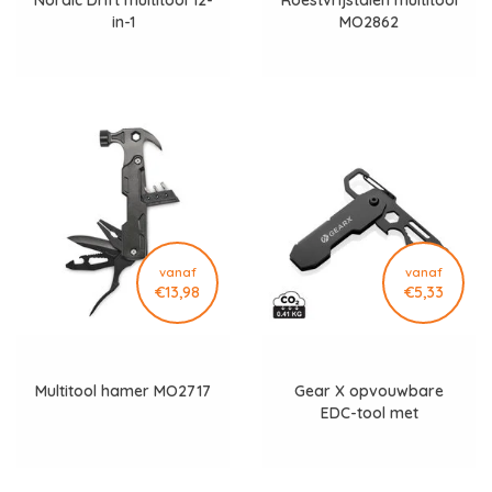
Nordic Drift multitool 12-
Roestvrijstalen multitool
in-1
MO2862
vanaf
vanaf
€13,98
€5,33
Multitool hamer MO2717
Gear X opvouwbare
EDC-tool met
karabijnhaak en pakket
opener P221.27