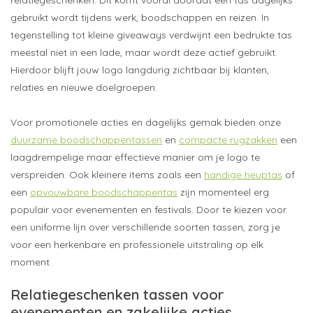
relatiegeschenken. Dit komt vooral doordat een tas dagelijks
gebruikt wordt tijdens werk, boodschappen en reizen. In
tegenstelling tot kleine giveaways verdwijnt een bedrukte tas
meestal niet in een lade, maar wordt deze actief gebruikt.
Hierdoor blijft jouw logo langdurig zichtbaar bij klanten,
relaties en nieuwe doelgroepen.
Voor promotionele acties en dagelijks gemak bieden onze
duurzame boodschappentassen
en
compacte rugzakken
een
laagdrempelige maar effectieve manier om je logo te
verspreiden. Ook kleinere items zoals een
handige heuptas
of
een
opvouwbare boodschappentas
zijn momenteel erg
populair voor evenementen en festivals. Door te kiezen voor
een uniforme lijn over verschillende soorten tassen, zorg je
voor een herkenbare en professionele uitstraling op elk
moment.
Relatiegeschenken tassen voor
evenementen en zakelijke acties