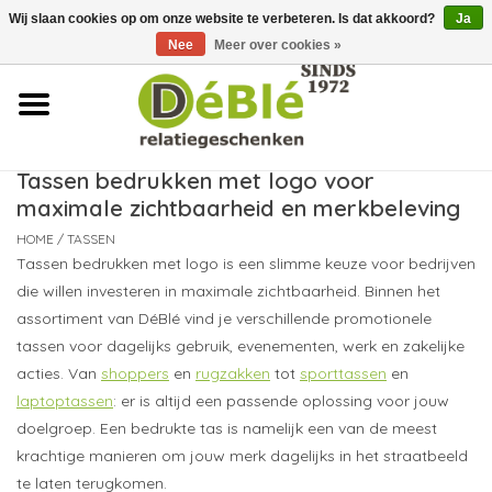
Wij slaan cookies op om onze website te verbeteren. Is dat akkoord?
Ja
Over ons
Nee
Meer over cookies »
Contact
FAQ
Tassen bedrukken met logo voor
maximale zichtbaarheid en merkbeleving
Nieuws
HOME
/
TASSEN
Tassen bedrukken met logo is een slimme keuze voor bedrijven
Leveringsvoorwaarden
die willen investeren in maximale zichtbaarheid. Binnen het
assortiment van DéBlé vind je verschillende promotionele
tassen voor dagelijks gebruik, evenementen, werk en zakelijke
acties. Van
shoppers
en
rugzakken
tot
sporttassen
en
laptoptassen
: er is altijd een passende oplossing voor jouw
doelgroep. Een bedrukte tas is namelijk een van de meest
krachtige manieren om jouw merk dagelijks in het straatbeeld
te laten terugkomen.