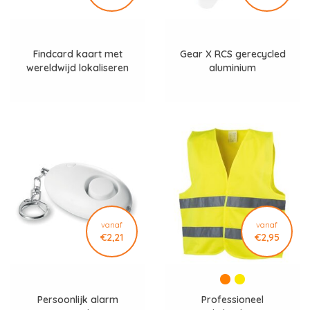
Findcard kaart met
Gear X RCS gerecycled
wereldwijd lokaliseren
aluminium
P301.1903
veiligheidszaklamp
P513.321
vanaf
vanaf
€2,21
€2,95
Persoonlijk alarm
Professioneel