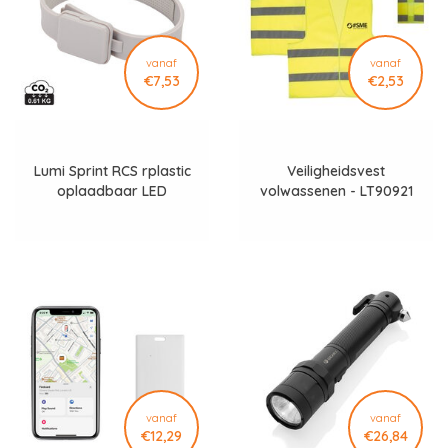
vanaf
vanaf
€7,53
€2,53
Lumi Sprint RCS rplastic
Veiligheidsvest
oplaadbaar LED
volwassenen - LT90921
looplampje P239.4402
vanaf
vanaf
€12,29
€26,84