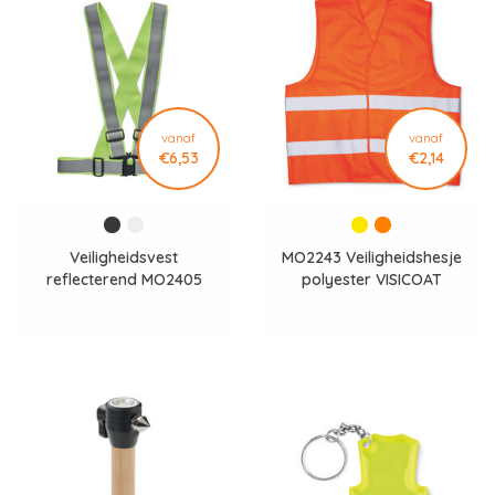
vanaf
vanaf
€6,53
€2,14
Veiligheidsvest
MO2243 Veiligheidshesje
reflecterend MO2405
polyester VISICOAT