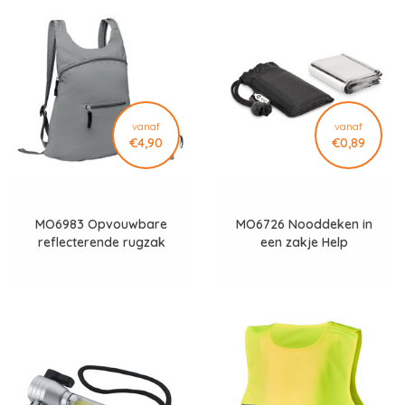
vanaf
vanaf
€4,90
€0,89
MO6983 Opvouwbare
MO6726 Nooddeken in
reflecterende rugzak
een zakje Help