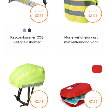
vanaf
vanaf
€3,75
€3,03
RescueHammer COB
Marie veiligheidsvest
veiligheidshamer
met klittenband voor
CL0589
kinderen van 7-12 jaar
oud
vanaf
vanaf
€2,48
€7,53