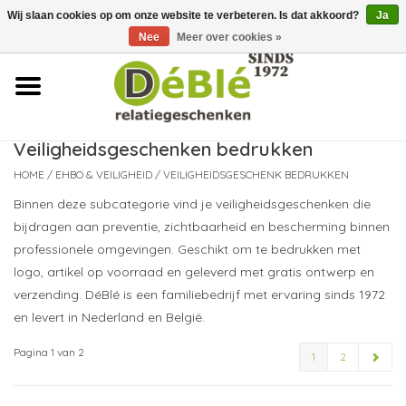
Wij slaan cookies op om onze website te verbeteren. Is dat akkoord?
Ja
Over ons
Nee
Meer over cookies »
Contact
FAQ
Veiligheidsgeschenken bedrukken
HOME
/
EHBO & VEILIGHEID
/
VEILIGHEIDSGESCHENK BEDRUKKEN
Nieuws
Binnen deze subcategorie vind je veiligheidsgeschenken die
bijdragen aan preventie, zichtbaarheid en bescherming binnen
Leveringsvoorwaarden
professionele omgevingen. Geschikt om te bedrukken met
logo, artikel op voorraad en geleverd met gratis ontwerp en
verzending. DéBlé is een familiebedrijf met ervaring sinds 1972
en levert in Nederland en België.
Pagina 1 van 2
1
2