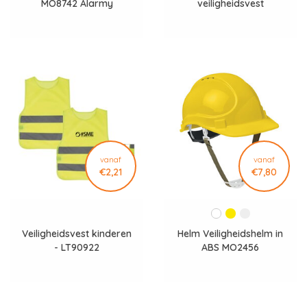
MO8742 Alarmy
veiligheidsvest
vanaf
vanaf
€2,21
€7,80
Veiligheidsvest kinderen
Helm Veiligheidshelm in
- LT90922
ABS MO2456