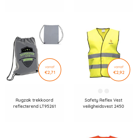
vanaf
vanaf
€2,71
€2,92
Rugzak trekkoord
Safety Reflex Vest
reflecterend LT95261
veiligheidsvest 2450