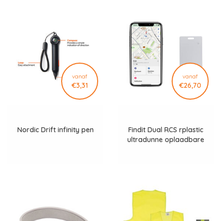
vanaf
vanaf
€3,31
€26,70
Nordic Drift infinity pen
Findit Dual RCS rplastic
ultradunne oplaadbare
kaart