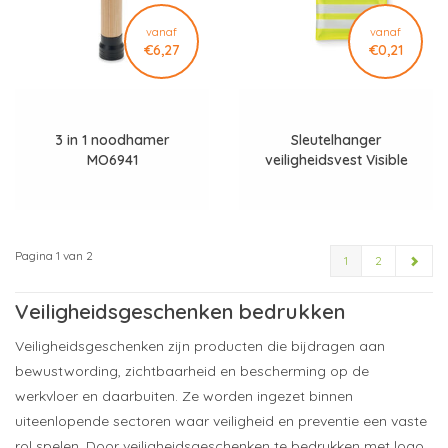
vanaf
vanaf
€6,27
€0,21
3 in 1 noodhamer
Sleutelhanger
MO6941
veiligheidsvest Visible
ring
Pagina 1 van 2
1
2
Veiligheidsgeschenken bedrukken
Veiligheidsgeschenken zijn producten die bijdragen aan
bewustwording, zichtbaarheid en bescherming op de
werkvloer en daarbuiten. Ze worden ingezet binnen
uiteenlopende sectoren waar veiligheid en preventie een vaste
rol spelen. Door veiligheidsgeschenken te bedrukken met logo