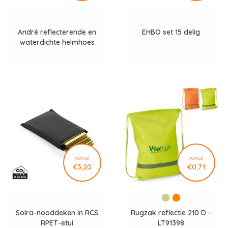
André reflecterende en
EHBO set 15 delig
waterdichte helmhoes
vanaf
vanaf
€3,20
€0,71
Solra-nooddeken in RCS
Rugzak reflectie 210 D -
RPET-etui
LT91398