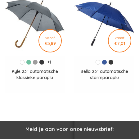
Ervaar de persoonlijke service van ons
familiebedrijf sinds
✓
1972
.
Bel ons op
+31 77 354 1483
of stuur een
bericht
. We denken
✓
graag met je mee.
vanaf
vanaf
€5,89
€7,01
Veilig en vertrouwd achteraf betalen op rekening.
✓
+1
Kyle 23'' automatische
Bella 23" automatische
klassieke paraplu
stormparaplu
Meld je aan voor onze nieuwsbrief:
Bekijk het hele overzicht van "Paraplu bedrukken"