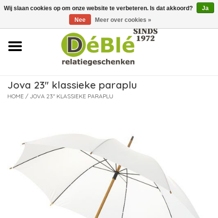
Wij slaan cookies op om onze website te verbeteren. Is dat akkoord?
Ja
Over ons
Nee
Meer over cookies »
Contact
FAQ
Jova 23'' klassieke paraplu
Nieuws
HOME
/
JOVA 23'' KLASSIEKE PARAPLU
Leveringsvoorwaarden