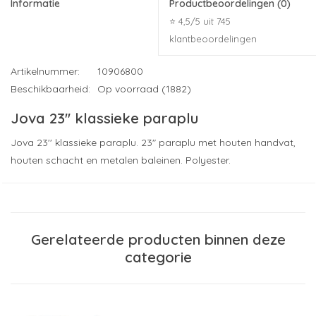
Informatie
Productbeoordelingen
(0)
⭐ 4,5/5 uit 745
klantbeoordelingen
Artikelnummer:
10906800
Beschikbaarheid:
Op voorraad (1882)
Jova 23'' klassieke paraplu
Jova 23'' klassieke paraplu. 23" paraplu met houten handvat,
houten schacht en metalen baleinen. Polyester.
Afmeting: 89 x Ø 106 cm
Materiaal: Polyester.
Met een bedrukte paraplu geeft u een praktisch geschenk dat
gegarandeerd wordt gebruikt. Ons assortiment biedt voor
Gerelateerde producten binnen deze
ieder wat wils. Voor onderweg of dagelijks gebruik kiest u voor
categorie
het gemak van een
opvouwbare paraplu
. Wilt u dat uw relaties
zelfs de zwaarste herfststormen trotseren? Kies dan voor de
extra windbestendigheid van een
stormparaplu
.