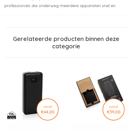
professionals die onderweg meerdere apparaten snel en
betrouwbaar willen opladen. Met een batterijcapaciteit van
20.000 mAh en een maximaal laadvermogen van 70 W is deze
powerbank niet alleen geschikt voor smartphones en tablets,
maar ook voor veel moderne laptops met USB-C.
Gerelateerde producten binnen deze
categorie
De powerbank beschikt over
twee USB-C-poorten van 70 W
en
twee USB-A-poorten van 18 W
. Hierdoor kun je meerdere
apparaten gelijktijdig opladen zonder in te leveren op
gebruiksgemak. De meegeleverde 70 W USB-C-kabel zorgt
ervoor dat je direct aan de slag kunt.
Power Delivery (PD)
past automatisch het laadvermogen aan
op het aangesloten apparaat. Hierdoor worden compatibele
laptops, tablets en smartphones sneller, efficiënter en veilig
opgeladen dan via een standaard USB-aansluiting. Dankzij het
vanaf
vanaf
€44,00
€39,00
hoge vermogen van 70 W is deze powerbank ideaal voor
gebruikers die ook onderweg willen kunnen werken.