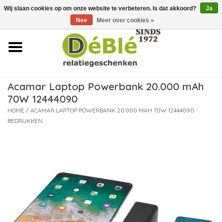
Wij slaan cookies op om onze website te verbeteren. Is dat akkoord?
Ja
Over ons
Nee
Meer over cookies »
Contact
FAQ
Acamar Laptop Powerbank 20.000 mAh
70W 12444090
Nieuws
HOME
/
ACAMAR LAPTOP POWERBANK 20.000 MAH 70W 12444090
BEDRUKKEN
Leveringsvoorwaarden