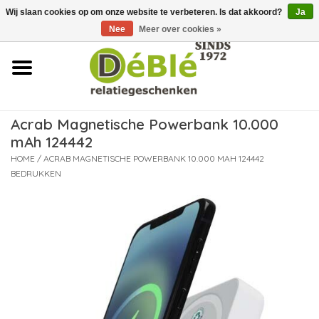
Wij slaan cookies op om onze website te verbeteren. Is dat akkoord?
Ja
Over ons
Nee
Meer over cookies »
Contact
FAQ
Acrab Magnetische Powerbank 10.000
mAh 124442
Nieuws
HOME
/
ACRAB MAGNETISCHE POWERBANK 10.000 MAH 124442
BEDRUKKEN
Leveringsvoorwaarden