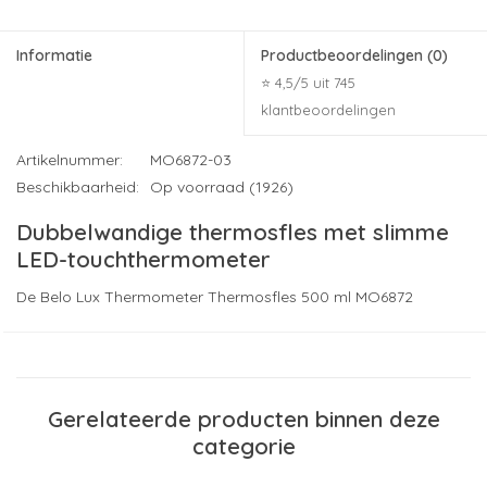
Informatie
Productbeoordelingen
(0)
⭐ 4,5/5 uit 745
klantbeoordelingen
Artikelnummer:
MO6872-03
Beschikbaarheid:
Op voorraad (1926)
Dubbelwandige thermosfles met slimme
LED-touchthermometer
De Belo Lux Thermometer Thermosfles 500 ml MO6872
combineert modern design met slimme technologie. Deze
dubbelwandige roestvrijstalen thermosfles is voorzien van een
geïntegreerde
LED-touchthermometer
in de dop, zodat je met
één aanraking direct de temperatuur van je drankje kunt
Gerelateerde producten binnen deze
aflezen. Ideaal voor koffie, thee of andere warme en koude
categorie
dranken tijdens het werk, onderweg of op reis.