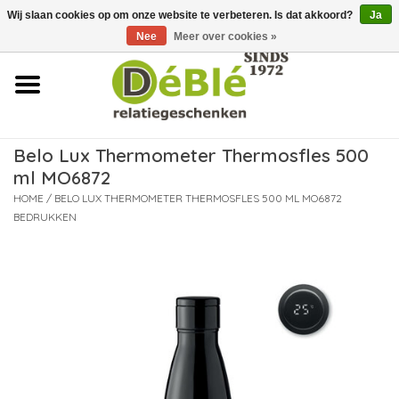
Wij slaan cookies op om onze website te verbeteren. Is dat akkoord?
Ja
Over ons
Nee
Meer over cookies »
Contact
FAQ
Belo Lux Thermometer Thermosfles 500
ml MO6872
Nieuws
HOME
/
BELO LUX THERMOMETER THERMOSFLES 500 ML MO6872
BEDRUKKEN
Leveringsvoorwaarden