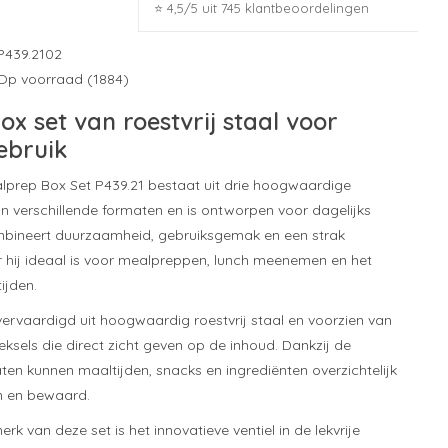
⭐ 4,5/5 uit 745 klantbeoordelingen
P439.2102
Op voorraad (1884)
x set van roestvrij staal voor
ebruik
prep Box Set P439.21 bestaat uit drie hoogwaardige
in verschillende formaten en is ontworpen voor dagelijks
mbineert duurzaamheid, gebruiksgemak en een strak
hij ideaal is voor mealpreppen, lunch meenemen en het
ijden.
vervaardigd uit hoogwaardig roestvrij staal en voorzien van
ksels die direct zicht geven op de inhoud. Dankzij de
ten kunnen maaltijden, snacks en ingrediënten overzichtelijk
n en bewaard.
rk van deze set is het innovatieve ventiel in de lekvrije