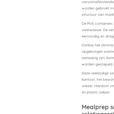
vacuümafsluitende 
worden gebruikt me
structuur van maal
De RVS containers z
vaatwasser. De ver
eenvoudig en drage
Dankzij het slimm
opgeborgen wannee
aanwezig zijn, kun
worden gestapeld.
Deze veelzijdige s
kantoor, het bewar
vriezer. Hierdoor 
en plastic zakjes.
Mealprep s
relatieges