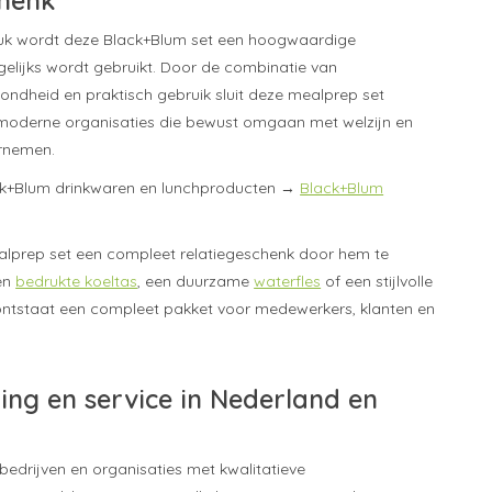
uk wordt deze Black+Blum set een hoogwaardige
elijks wordt gebruikt. Door de combinatie van
ndheid en praktisch gebruik sluit deze mealprep set
 moderne organisaties die bewust omgaan met welzijn en
rnemen.
lack+Blum drinkwaren en lunchproducten →
Black+Blum
lprep set een compleet relatiegeschenk door hem te
en
bedrukte koeltas
, een duurzame
waterfles
of een stijlvolle
ontstaat een compleet pakket voor medewerkers, klanten en
ring en service in Nederland en
bedrijven en organisaties met kwalitatieve