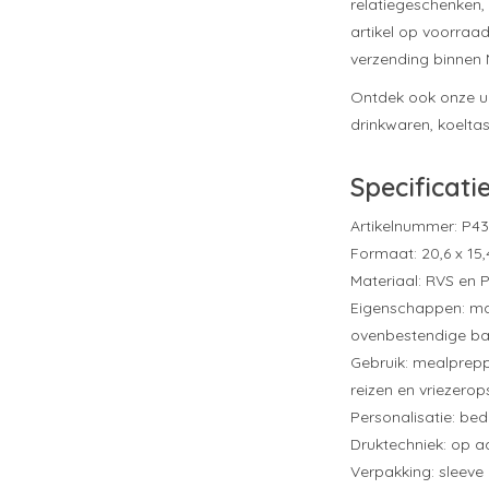
relatiegeschenken, 
artikel op voorraad
verzending binnen 
Ontdek ook onze u
drinkwaren, koelta
Specificati
Artikelnummer: P43
Formaat: 20,6 x 15,
Materiaal: RVS en 
Eigenschappen: magn
ovenbestendige bak
Gebruik: mealprepp
reizen en vriezerop
Personalisatie: be
Druktechniek: op 
Verpakking: sleeve