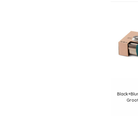
Black+Blu
Groo