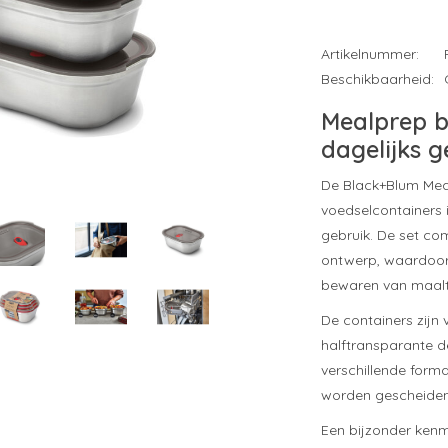
Artikelnummer:
Beschikbaarheid:
Mealprep bo
dagelijks g
De Black+Blum Meal
voedselcontainers 
gebruik. De set co
ontwerp, waardoor 
bewaren van maalt
De containers zijn 
halftransparante de
verschillende forma
worden gescheide
Een bijzonder kenme