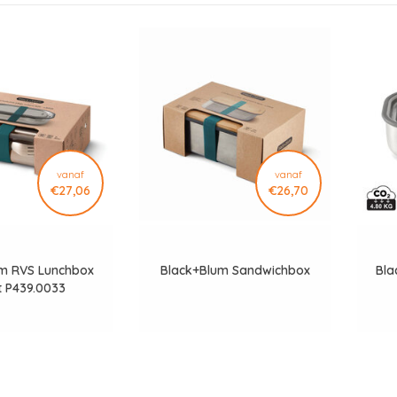
vanaf
vanaf
€27,06
€26,70
m RVS Lunchbox
Black+Blum Sandwichbox
Bla
t P439.0033