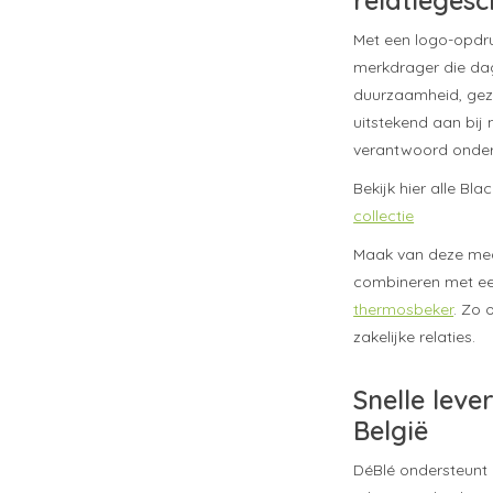
Met een logo-opdr
merkdrager die dag
duurzaamheid, gezo
uitstekend aan bij
verantwoord onde
Bekijk hier alle B
collectie
Maak van deze mea
combineren met e
thermosbeker
. Zo 
zakelijke relaties.
Snelle leve
België
DéBlé ondersteunt 