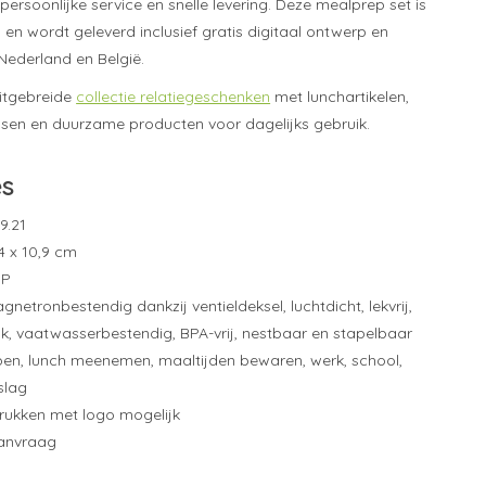
persoonlijke service en snelle levering. Deze mealprep set is
 en wordt geleverd inclusief gratis digitaal ontwerp en
Nederland en België.
itgebreide
collectie relatiegeschenken
met lunchartikelen,
ssen en duurzame producten voor dagelijks gebruik.
es
9.21
4 x 10,9 cm
PP
etronbestendig dankzij ventieldeksel, luchtdicht, lekvrij,
, vaatwasserbestendig, BPA-vrij, nestbaar en stapelbaar
en, lunch meenemen, maaltijden bewaren, werk, school,
slag
drukken met logo mogelijk
aanvraag