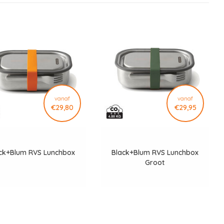
vanaf
vanaf
€29,80
€29,95
ck+Blum RVS Lunchbox
Black+Blum RVS Lunchbox
Groot