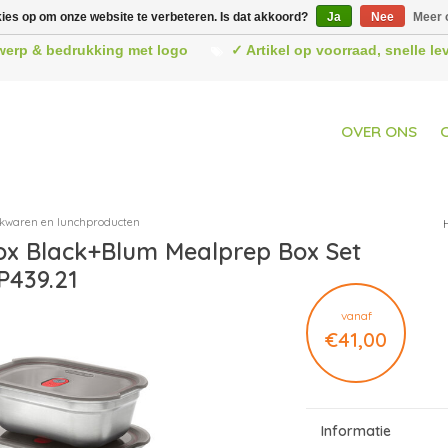
kies op om onze website te verbeteren. Is dat akkoord?
Ja
Nee
Meer 
werp & bedrukking met logo
✓ Artikel op voorraad, snelle l
OVER ONS
kwaren en lunchproducten
x Black+Blum Mealprep Box Set
P439.21
vanaf
€41,00
Informatie