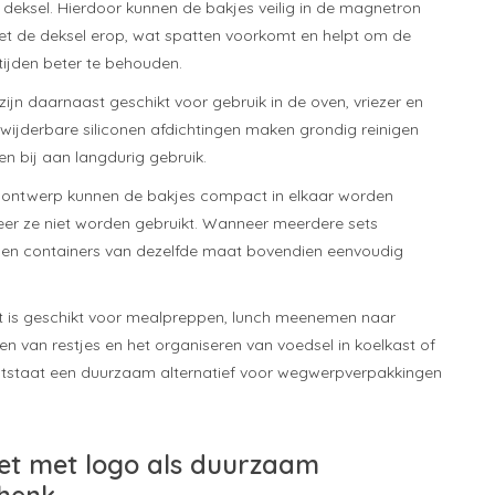
deksel. Hierdoor kunnen de bakjes veilig in de magnetron
t de deksel erop, wat spatten voorkomt en helpt om de
tijden beter te behouden.
ijn daarnaast geschikt voor gebruik in de oven, vriezer en
wijderbare siliconen afdichtingen maken grondig reinigen
n bij aan langdurig gebruik.
e ontwerp kunnen de bakjes compact in elkaar worden
r ze niet worden gebruikt. Wanneer meerdere sets
nen containers van dezelfde maat bovendien eenvoudig
et is geschikt voor mealpreppen, lunch meenemen naar
en van restjes en het organiseren van voedsel in koelkast of
ontstaat een duurzaam alternatief voor wegwerpverpakkingen
et met logo als duurzaam
chenk