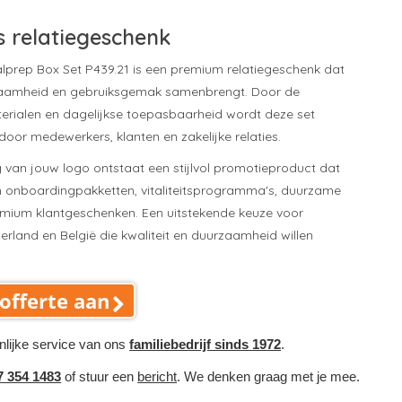
s relatiegeschenk
prep Box Set P439.21 is een premium relatiegeschenk dat
aamheid en gebruiksgemak samenbrengt. Door de
rialen en dagelijkse toepasbaarheid wordt deze set
door medewerkers, klanten en zakelijke relaties.
 van jouw logo ontstaat een stijlvol promotieproduct dat
n onboardingpakketten, vitaliteitsprogramma's, duurzame
ium klantgeschenken. Een uitstekende keuze voor
erland en België die kwaliteit en duurzaamheid willen
offerte aan
nlijke service van ons
familiebedrijf sinds 1972
.
7 354 1483
of stuur een
bericht
. We denken graag met je mee.