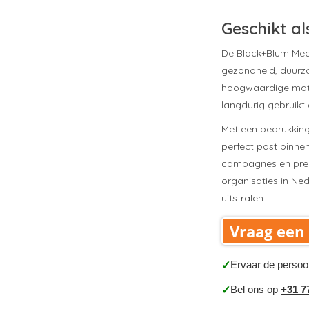
Geschikt al
De Black+Blum Meal
gezondheid, duurz
hoogwaardige mate
langdurig gebruikt 
Met een bedrukking
perfect past binne
campagnes en prem
organisaties in Ned
uitstralen.
Vraag een 
Ervaar de persoo
✓
Bel ons op
+31 7
✓