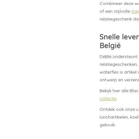
Combineer deze wa
of een stijlvolle
the
relatiegeschenk dat
Snelle leve
België
DéBlé ondersteunt 
relatiegeschenken, 
waterfles is artike
ontwerp en verzend
Bekijk hier alle B
collectie
Ontdek ook onze u
lunchartikelen, ko
gebruik.