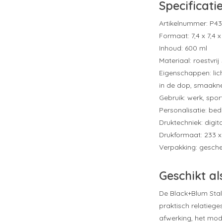
Specificati
Artikelnummer: P43
Formaat: 7,4 x 7,4 
Inhoud: 600 ml
Materiaal: roestvri
Eigenschappen: lic
in de dop, smaakn
Gebruik: werk, spor
Personalisatie: be
Druktechniek: digi
Drukformaat: 233 
Verpakking: gesch
Geschikt al
De Black+Blum Stal
praktisch relatieg
afwerking, het mod