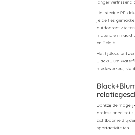
langer verfrissend 
Het stevige PP-dek
je de fles gemakke
outdooractiviteit
materialen maakt d
en België.
Het tijdloze ontwe
Black+Blum waterfl
medewerkers, klante
Black+Blum
relatieges
Dankzij de mogelij
professioneel tot 
zichtbaarheid tijd
sportactiviteiten.