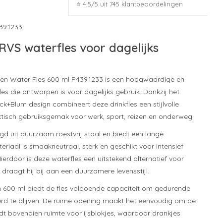
⭐ 4,5/5 uit 745 klantbeoordelingen
39.1233
VS waterfles voor dagelijks
en Water Fles 600 ml P439.1233 is een hoogwaardige en
les die ontworpen is voor dagelijks gebruik. Dankzij het
ck+Blum design combineert deze drinkfles een stijlvolle
aktisch gebruiksgemak voor werk, sport, reizen en onderweg.
igd uit duurzaam roestvrij staal en biedt een lange
eriaal is smaakneutraal, sterk en geschikt voor intensief
Hierdoor is deze waterfles een uitstekend alternatief voor
draagt hij bij aan een duurzamere levensstijl.
 600 ml biedt de fles voldoende capaciteit om gedurende
rd te blijven. De ruime opening maakt het eenvoudig om de
iedt bovendien ruimte voor ijsblokjes, waardoor drankjes