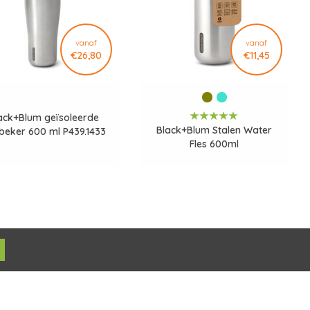
vanaf
vanaf
€26,80
€11,45
ack+Blum geïsoleerde
Black+Blum Stalen Water
sbeker 600 ml P439.1433
Fles 600ml