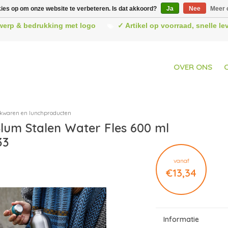
kies op om onze website te verbeteren. Is dat akkoord?
Ja
Nee
Meer 
werp & bedrukking met logo
✓ Artikel op voorraad, snelle l
OVER ONS
kwaren en lunchproducten
lum Stalen Water Fles 600 ml
33
vanaf
€13,34
Informatie