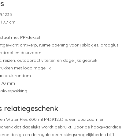
es
9.1233
x 19,7 cm
j staal met PP-deksel
htgewicht ontwerp, ruime opening voor ijsblokjes, draaglus
eutraal en duurzaam
t, reizen, outdooractiviteiten en dagelijks gebruik
drukken met logo mogelijk
taaldruk rondom
x 70 mm
enkverpakking
s relatiegeschenk
en Water Fles 600 ml P439.1233 is een duurzaam en
eschenk dat dagelijks wordt gebruikt. Door de hoogwaardige
erne design en de royale bedrukkingsmogelijkheden blijft