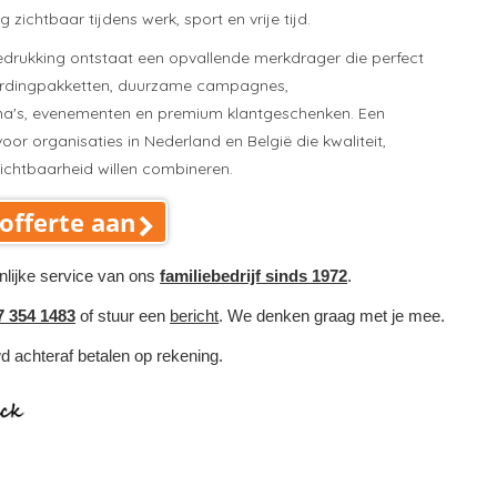
 zichtbaar tijdens werk, sport en vrije tijd.
drukking ontstaat een opvallende merkdrager die perfect
rdingpakketten, duurzame campagnes,
mma's, evenementen en premium klantgeschenken. Een
oor organisaties in Nederland en België die kwaliteit,
chtbaarheid willen combineren.
offerte aan
nlijke service van ons
familiebedrijf sinds 1972
.
7 354 1483
of stuur een
bericht
. We denken graag met je mee.
wd achteraf betalen op rekening.