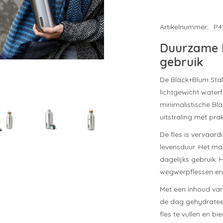
Artikelnummer:
P4
Duurzame R
gebruik
De Black+Blum Stal
lichtgewicht waterf
minimalistische Bla
uitstraling met pr
De fles is vervaard
levensduur. Het mat
dagelijks gebruik. 
wegwerpflessen en 
Met een inhoud van
de dag gehydratee
fles te vullen en b