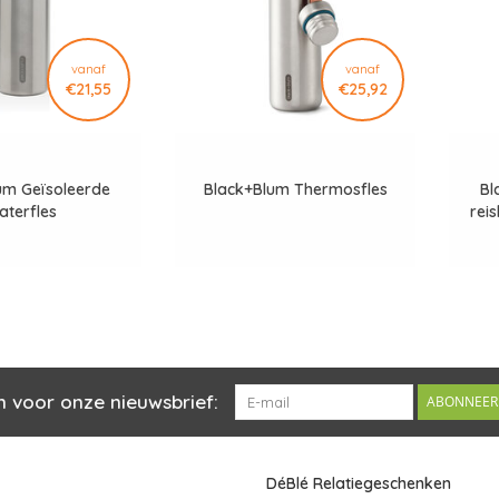
vanaf
vanaf
€21,55
€25,92
um Geïsoleerde
Black+Blum Thermosfles
Bl
aterfles
rei
n voor onze nieuwsbrief:
ABONNEER
DéBlé Relatiegeschenken