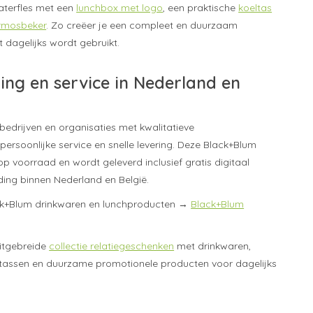
terfles met een
lunchbox met logo
, een praktische
koeltas
rmosbeker
. Zo creëer je een compleet en duurzaam
 dagelijks wordt gebruikt.
ring en service in Nederland en
bedrijven en organisaties met kwalitatieve
persoonlijke service en snelle levering. Deze Black+Blum
l op voorraad en wordt geleverd inclusief gratis digitaal
ing binnen Nederland en België.
lack+Blum drinkwaren en lunchproducten →
Black+Blum
itgebreide
collectie relatiegeschenken
met drinkwaren,
eltassen en duurzame promotionele producten voor dagelijks