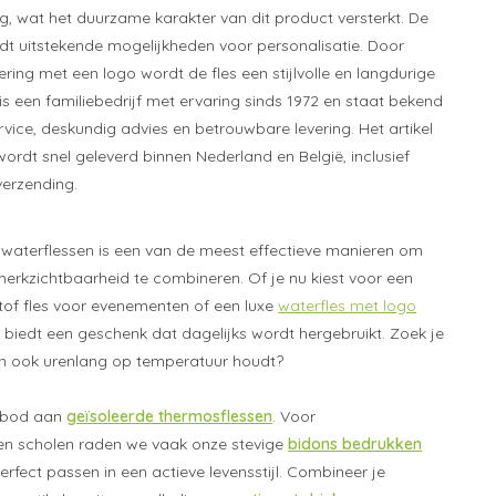
, wat het duurzame karakter van dit product versterkt. De
edt uitstekende mogelijkheden voor personalisatie. Door
ring met een logo wordt de fles een stijlvolle en langdurige
s een familiebedrijf met ervaring sinds 1972 en staat bekend
vice, deskundig advies en betrouwbare levering. Het artikel
ordt snel geleverd binnen Nederland en België, inclusief
verzending.
waterflessen is een van de meest effectieve manieren om
rkzichtbaarheid te combineren. Of je nu kiest voor een
stof fles voor evenementen of een luxe
waterfles met logo
e biedt een geschenk dat dagelijks wordt hergebruikt. Zoek je
en ook urenlang op temperatuur houdt?
anbod aan
geïsoleerde thermosflessen
. Voor
en scholen raden we vaak onze stevige
bidons bedrukken
rfect passen in een actieve levensstijl. Combineer je