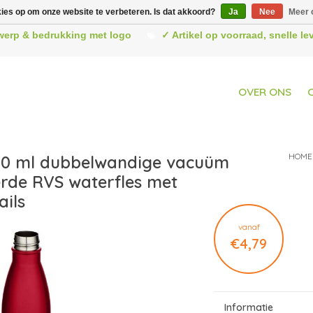
kies op om onze website te verbeteren. Is dat akkoord?
Ja
Nee
Meer 
werp & bedrukking met logo
✓ Artikel op voorraad, snelle l
OVER ONS
HOME
00 ml dubbelwandige vacuüm
erde RVS waterfles met
ails
vanaf
€4,79
Informatie