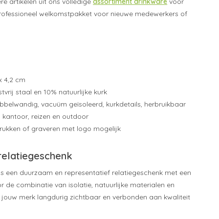
e artikelen uit ons volledige
assortiment drinkware
voor
rofessioneel welkomstpakket voor nieuwe medewerkers of
 x 4,2 cm
tvrij staal en 10% natuurlijke kurk
belwandig, vacuüm geïsoleerd, kurkdetails, herbruikbaar
 kantoor, reizen en outdoor
drukken of graveren met logo mogelijk
 relatiegeschenk
is een duurzaam en representatief relatiegeschenk met een
oor de combinatie van isolatie, natuurlijke materialen en
ft jouw merk langdurig zichtbaar en verbonden aan kwaliteit
.