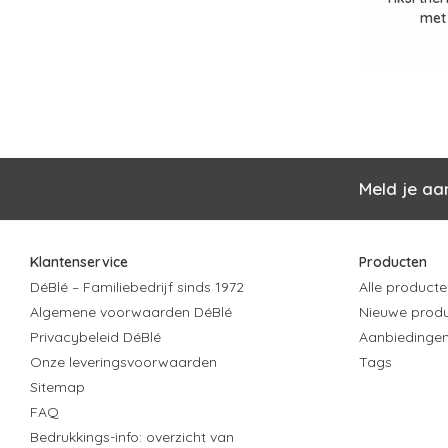
met
Meld je aa
Klantenservice
Producten
DéBlé – Familiebedrijf sinds 1972
Alle producte
Algemene voorwaarden DéBlé
Nieuwe prod
Privacybeleid DéBlé
Aanbiedinge
Onze leveringsvoorwaarden
Tags
Sitemap
FAQ
Bedrukkings-info: overzicht van