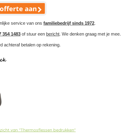
offerte aan
nlijke service van ons
familiebedrijf sinds 1972
.
7 354 1483
of stuur een
bericht
. We denken graag met je mee.
wd achteraf betalen op rekening.
erzicht van "Thermosflessen bedrukken"