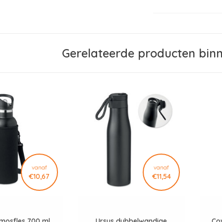
Gerelateerde producten bin
vanaf
vanaf
€10,67
€11,54
rmosfles 700 ml
Ursus dubbelwandige
Co