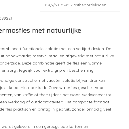
⭐ 4,5/5 uit 745 klantbeoordelingen
089221
thermosfles met natuurlijke
ombineert functionele isolatie met een verfijnd design. De
 uit hoogwaardig roestvrij staal en afgewerkt met natuurlijke
 onderzijde. Deze combinatie geeft de fles een warme,
 en zorgt tegelijk voor extra grip en bescherming.
andige constructie met vacuümisolatie blijven dranken
uist koud. Hierdoor is de Cove waterfles geschikt voor
nten, van koffie of thee tijdens het woon-werkverkeer tot
 een werkdag of outdooractiviteit. Het compacte formaat
 fles praktisch en prettig in gebruik, zonder onnodig veel
s wordt geleverd in een gerecyclede kartonnen