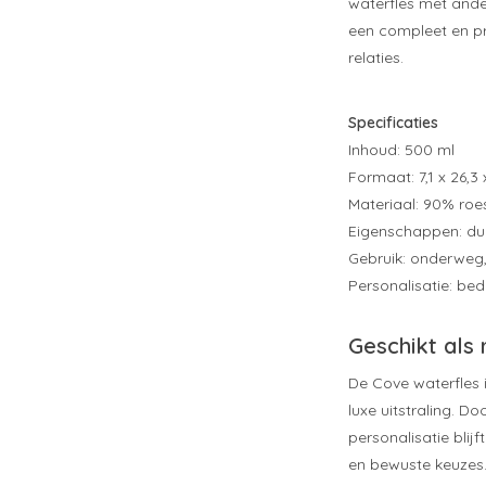
waterfles met ander
een compleet en p
relaties.
Specificaties
Inhoud: 500 ml
Formaat: 7,1 x 26,3
Materiaal: 90% roes
Eigenschappen: dub
Gebruik: onderweg,
Personalisatie: be
Geschikt als
De Cove waterfles 
luxe uitstraling. D
personalisatie blij
en bewuste keuzes