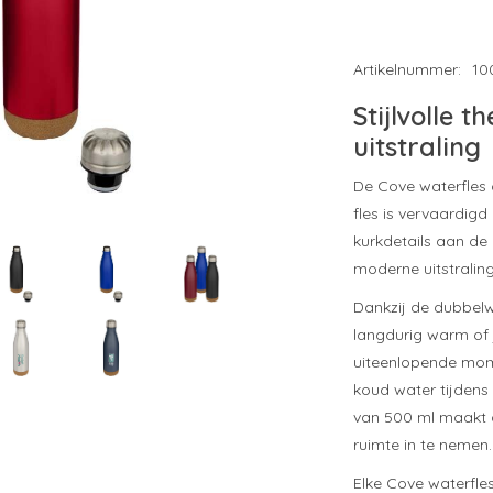
Artikelnummer:
10
Stijlvolle 
uitstraling
De Cove waterfles c
fles is vervaardigd
kurkdetails aan de
moderne uitstraling
Dankzij de dubbelw
langdurig warm of j
uiteenlopende mome
koud water tijdens
van 500 ml maakt de
ruimte in te nemen.
Elke Cove waterfle