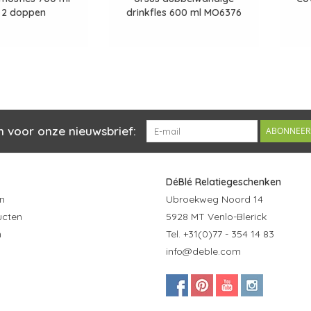
 2 doppen
drinkfles 600 ml MO6376
n voor onze nieuwsbrief:
ABONNEER
DéBlé Relatiegeschenken
n
Ubroekweg Noord 14
ucten
5928 MT Venlo-Blerick
n
Tel. +31(0)77 - 354 14 83
info@deble.com