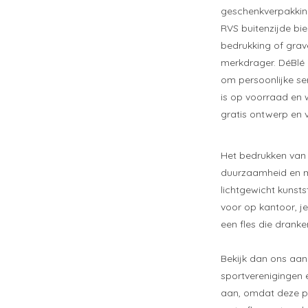
geschenkverpakking
RVS buitenzijde bi
bedrukking of grave
merkdrager. DéBlé i
om persoonlijke ser
is op voorraad en w
gratis ontwerp en 
Het bedrukken van 
duurzaamheid en me
lichtgewicht kunst
voor op kantoor, j
een fles die drank
Bekijk dan ons a
sportverenigingen 
aan, omdat deze pe