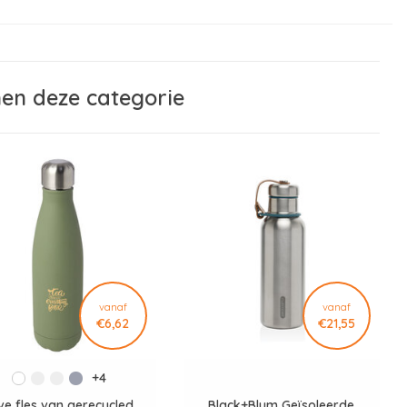
nen deze categorie
vanaf
vanaf
€6,62
€21,55
+4
ve fles van gerecycled
Black+Blum Geïsoleerde