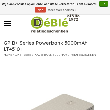
Wij slaan cookies op om onze website te verbeteren. Is dat akkoord?
Ja
Over ons
Nee
Meer over cookies »
Contact
FAQ
GP B+ Series Powerbank 5000mAh
LT45101
Nieuws
HOME
/
GP B+ SERIES POWERBANK 5000MAH LT45101 BEDRUKKEN
Leveringsvoorwaarden