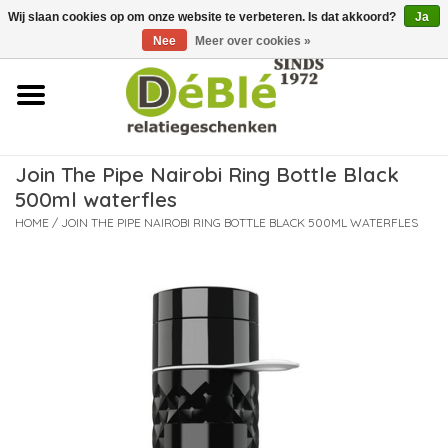
Wij slaan cookies op om onze website te verbeteren. Is dat akkoord?
Ja
Over ons
Nee
Meer over cookies »
Contact
FAQ
Join The Pipe Nairobi Ring Bottle Black
500ml waterfles
Nieuws
HOME
/
JOIN THE PIPE NAIROBI RING BOTTLE BLACK 500ML WATERFLES
Leveringsvoorwaarden