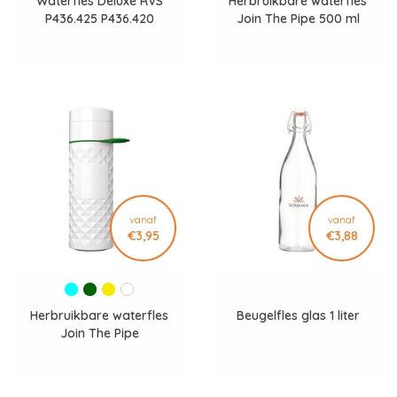
Waterfles Deluxe RVS
Herbruikbare waterfles
relatiegeschenk voor uw klanten omdat ze herbruikbaar zijn en
P436.425 P436.420
Join The Pipe 500 ml
hierdoor bijdragen aan de reductie van plastic afval.
Bovendien kan het ook een positief effect hebben op de
gezondheid van uw klanten doordat ze zo aangemoedigd
worden om voldoende water te drinken. Het is ook een
geschikt geschenk omdat het vaak gebruikt wordt en zo vaak
zichtbaar is voor anderen.
Ervaar de persoonlijke service van ons
familiebedrijf sinds
✓
1972
.
Bel ons op
+31 77 354 1483
of stuur een
bericht
. We denken
vanaf
vanaf
✓
€3,95
€3,88
graag met je mee.
Veilig en vertrouwd achteraf betalen op rekening.
✓
Herbruikbare waterfles
Beugelfles glas 1 liter
Join The Pipe