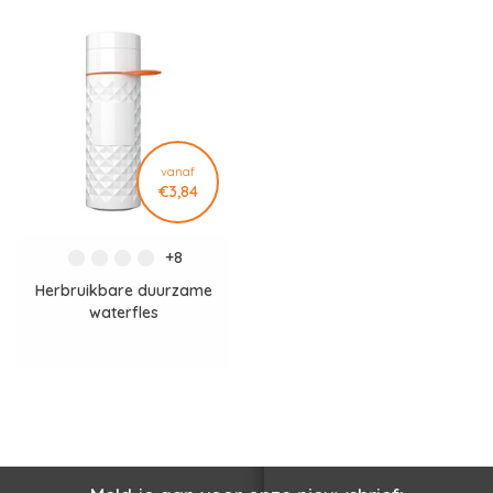
Bekijk het hele overzicht van "Bidons bedrukken"
vanaf
€3,84
+8
Herbruikbare duurzame
waterfles