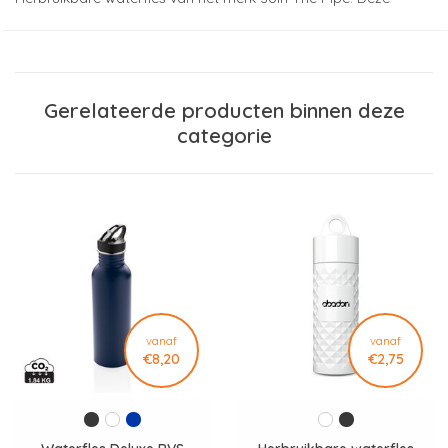
duurzame fles is gemaakt van BIO HDPE. Deze kunststof wordt
gemaakt van het afval van de suikerrietplant. Het fraaie 3D
diamantpatroon geeft de fles een opvallend fraaie uitstraling.
De fles heeft 2 openingen met schroefdop: een drinkopening
Gerelateerde producten binnen deze
en een royale opening voor het gemakkelijk schoonmaken van
categorie
de fles of het toevoegen van ijsblokjes. Met handige, rubberen
draaglus. BPA-vrij. Inhoud 500 ml. Made in Holland. Bij
aankoop van deze Nairobi drinkfles steun je Join the Pipe bij
het opruimen van zwerfafval in de sloppenwijken en bij het
verwezenlijken van hun projecten, waarbij de focus ligt op het
wereldwijd realiseren van watertappunten met schoon
drinkwater voor iedereen.
Druktechniek (meest gekozen): tampondruk
vanaf
vanaf
Drukformaat: Ø40
€8,20
€2,75
Materiaal: biobased HDPE
Drukpositie (meest gekozen): op voorzijde
Waterflessen zijn een duurzaam én herbruikbaar