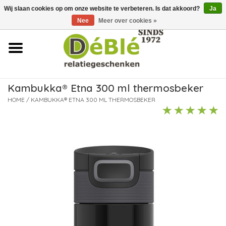
Wij slaan cookies op om onze website te verbeteren. Is dat akkoord?
Ja
Over ons
Nee
Meer over cookies »
Contact
FAQ
Kambukka® Etna 300 ml thermosbeker
Nieuws
HOME
/
KAMBUKKA® ETNA 300 ML THERMOSBEKER
Leveringsvoorwaarden