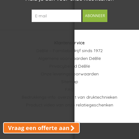
De Kambukka® Etna 300 ml thermosbeker is een
relatiegeschenk dat dagelijks gemak en zichtbaarheid
ABONNEER
combineert. Door het compacte formaat, het sterke ontwerp
en de praktische toepassing blijft uw logo op een natuurlijke
manier aanwezig bij klanten en medewerkers. Een slimme
Klantenservice
keuze voor bedrijven in Nederland en België die hun merk willen
DéBlé – Familiebedrijf sinds 1972
verbinden aan functionaliteit en duurzaamheid.
Algemene voorwaarden DéBlé
Ervaar de persoonlijke service van ons
familiebedrijf sinds
✓
Privacybeleid DéBlé
1972
.
Onze leveringsvoorwaarden
Bel ons op
+31 77 354 1483
of stuur een
bericht
. We denken
✓
Sitemap
graag met je mee.
FAQ
Bedrukkings-info: overzicht van druktechnieken
Veilig en vertrouwd achteraf betalen op rekening.
✓
Product video van onze relatiegeschenken
Vraag een offerte aan
© Copyright 2026 DéBlé -