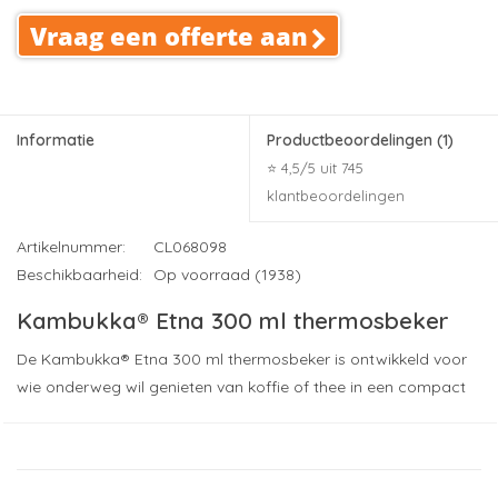
Vraag een offerte aan
Informatie
Productbeoordelingen
(1)
⭐ 4,5/5 uit 745
klantbeoordelingen
Artikelnummer:
CL068098
Beschikbaarheid:
Op voorraad (1938)
Kambukka® Etna 300 ml thermosbeker
De Kambukka® Etna 300 ml thermosbeker is ontwikkeld voor
wie onderweg wil genieten van koffie of thee in een compact
formaat. De beker is vervaardigd uit hoogwaardig 18/8 RVS en
voorzien van vacuümisolatie, waardoor warme dranken tot 5
uur warm blijven en koude dranken tot 11 uur fris. Door het
beperkte formaat is deze thermosbeker ideaal voor woon-