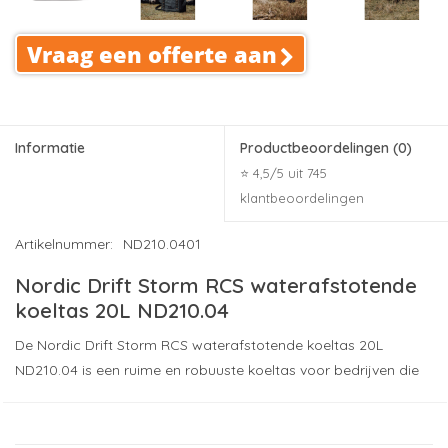
Vraag een offerte aan
Informatie
Productbeoordelingen
(0)
⭐ 4,5/5 uit 745
klantbeoordelingen
Artikelnummer:
ND210.0401
Nordic Drift Storm RCS waterafstotende
koeltas 20L ND210.04
De Nordic Drift Storm RCS waterafstotende koeltas 20L
ND210.04 is een ruime en robuuste koeltas voor bedrijven die
kiezen voor kwaliteit, duurzaamheid en langdurige
zichtbaarheid. Met een inhoud van 20 liter is deze koeltas
geschikt voor evenementen, relatiedagen, stranddagen,