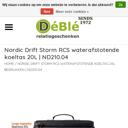
Wij slaan cookies op om onze website te verbeteren. Is dat akkoord?
Ja
Over ons
Nee
Meer over cookies »
Contact
FAQ
Nordic Drift Storm RCS waterafstotende
koeltas 20L | ND210.04
Nieuws
HOME
/
NORDIC DRIFT STORM RCS WATERAFSTOTENDE KOELTAS 20L
BEDRUKKEN | ND210.04
Leveringsvoorwaarden