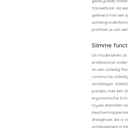
gerecyclede materi
traceerbaar via ee
geleverd met een 
achtergrondinformat
profiteer je van ee
Slimme funct
Dit model blinkt ui
professional onder
en een volledig fle
constructie volledi
windvlagen. Dankz
paraplu met één dr
ergonomische EVA-
royale diameter va
beschermoppervlak
draaghoes die is vo
zichtbaarheid in he