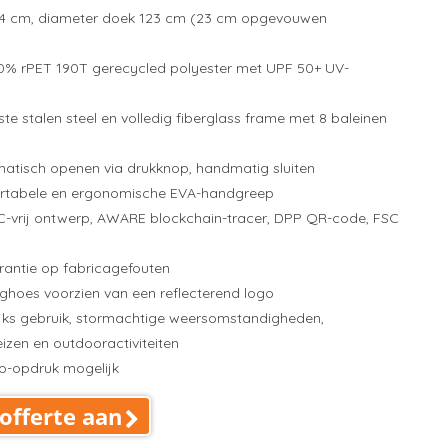
4 cm, diameter doek 123 cm (23 cm opgevouwen
% rPET 190T gerecycled polyester met UPF 50+ UV-
e stalen steel en volledig fiberglass frame met 8 baleinen
atisch openen via drukknop, handmatig sluiten
tabele en ergonomische EVA-handgreep
-vrij ontwerp, AWARE blockchain-tracer, DPP QR-code, FSC
rantie op fabricagefouten
hoes voorzien van een reflecterend logo
jks gebruik, stormachtige weersomstandigheden,
izen en outdooractiviteiten
-opdruk mogelijk
offerte aan