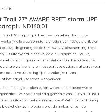
160.0101
ft Trail 27" AWARE RPET storm UPF
paraplu ND160.01
ail 27 inch Stormparaplu biedt een ongekend krachtige
werkelijk alle weersomstandigheden, van hevige stortbuien
ijn dankzij de geïntegreerde UPF 50+ UV-bescherming. Deze
lu is uitgevoerd in een volledig duurzaam en PVC-vrij
ikkeld voor langdurig en intensief gebruik. De buitenzijde
 de strakke afwerking en het sportieve design, wat zorgt voor
 exclusieve uitstraling tijdens zakelijke reizen,
of het dagelijkse woon-werkverkeer.
endien een uitgesproken verantwoorde en milieubewuste
ganisatie. Het doek is volledig gemaakt van 100% rPET 190T
al en is uitgerust met de innovatieve AWARE-tracer. Dankzij
 blockchain-technologie wordt de herkomst van de