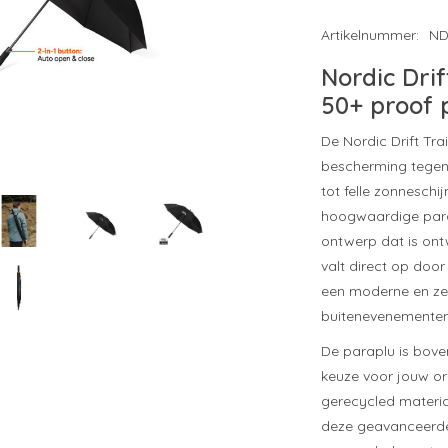
Artikelnummer:
ND
Nordic Dri
50+ proof 
De Nordic Drift Tr
bescherming tegen 
tot felle zonnesch
hoogwaardige parap
ontwerp dat is ontw
valt direct op door
een moderne en zeer
buitenevenementen 
De paraplu is bov
keuze voor jouw or
gerecycled materia
deze geavanceerde