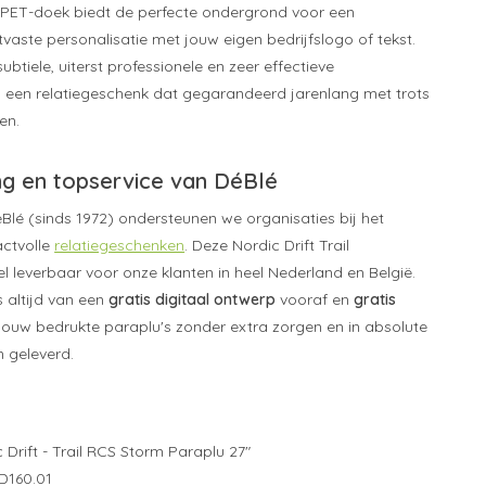
PET-doek biedt de perfecte ondergrond voor een
tvaste personalisatie met jouw eigen bedrijfslogo of tekst.
ubtiele, uiterst professionele en zeer effectieve
 een relatiegeschenk dat gegarandeerd jarenlang met trots
en.
ing en topservice van DéBlé
DéBlé (sinds 1972) ondersteunen we organisaties bij het
actvolle
relatiegeschenken
. Deze Nordic Drift Trail
l leverbaar voor onze klanten in heel Nederland en België.
s altijd van een
gratis digitaal ontwerp
vooraf en
gratis
 jouw bedrukte paraplu's zonder extra zorgen en in absolute
n geleverd.
 Drift - Trail RCS Storm Paraplu 27"
D160.01