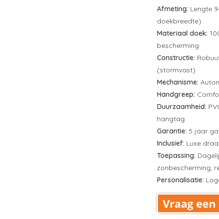
Afmeting:
Lengte 9
doekbreedte)
Materiaal doek:
100
bescherming
Constructie:
Robuust
(stormvast)
Mechanisme:
Autom
Handgreep:
Comfor
Duurzaamheid:
PVC
hangtag
Garantie:
5 jaar ga
Inclusief:
Luxe draag
Toepassing:
Dageli
zonbescherming, re
Personalisatie:
Logo
Vraag een 