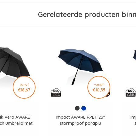
Gerelateerde producten bin
vanaf
vanaf
€18,67
€10,35
ak Vero AWARE
Impact AWARE RPET 23"
Im
nch umbrella met
stormproof paraplu
dvat P850.7501