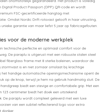
alen onomstotelijk gegarandeerd. Het product is volledig
n Digital Product Passport (DPP) QR-code en wordt
premium FSC-gecertificeerde hangtag met
ie. Omdat Nordic Drift rotsvast gelooft in haar uitrusting,
n unieke garantie van maar liefst 5 jaar op fabricagefouten.
ies voor de moderne werkplek
t in technische perfectie en optimaal comfort voor de
weg. De paraplu is uitgerust met een robuuste stalen steel
xibel fiberglass frame met 8 sterke baleinen, waardoor de
g stormvast is en niet zomaar omslaat bij krachtige
ij het handige automatische openingsmechanisme opent de
uk op de knop, terwijl je hem na gebruik handmatig sluit. De
handgreep biedt een stevige en comfortabele grip. Met een
n 123 centimeter biedt het doek een uitstekend
. De paraplu wordt compleet geleverd met een luxe
orzien van een subtiel reflecterend logo voor extra
t donker.