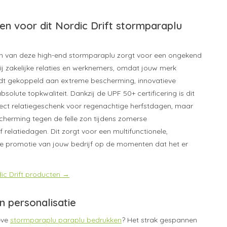
n voor dit Nordic Drift stormparaplu
en van deze high-end stormparaplu zorgt voor een ongekend
j zakelijke relaties en werknemers, omdat jouw merk
rdt gekoppeld aan extreme bescherming, innovatieve
olute topkwaliteit. Dankzij de UPF 50+ certificering is dit
rfect relatiegeschenk voor regenachtige herfstdagen, maar
cherming tegen de felle zon tijdens zomerse
relatiedagen. Dit zorgt voor een multifunctionele,
e promotie van jouw bedrijf op de momenten dat het er
rdic Drift producten →
n personalisatie
ieve
stormparaplu paraplu bedrukken
? Het strak gespannen