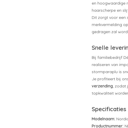
en hoogwaardige r
haarscherpe en slij
Dit zorgt voor een s
merkvermelding op
gedragen zal word
Snelle lever
Bij familiebedrijf 
realiseren van imp
stormparaplu is sne
Je profiteert bij on
verzending
, zodat
topkwaliteit worde
Specificaties
Modelnaam:
Nordic
Productnummer:
N