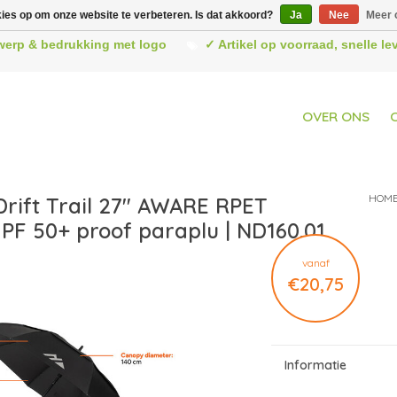
kies op om onze website te verbeteren. Is dat akkoord?
Ja
Nee
Meer 
werp & bedrukking met logo
✓ Artikel op voorraad, snelle l
OVER ONS
HOM
Drift Trail 27" AWARE RPET
PF 50+ proof paraplu | ND160.01
vanaf
€20,75
Informatie