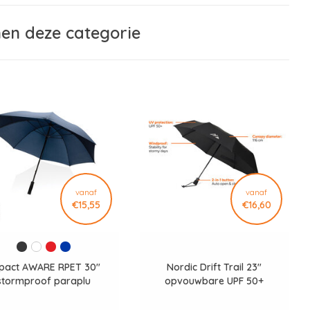
nen deze categorie
vanaf
vanaf
€15,55
€16,60
pact AWARE RPET 30"
Nordic Drift Trail 23"
stormproof paraplu
opvouwbare UPF 50+
paraplu