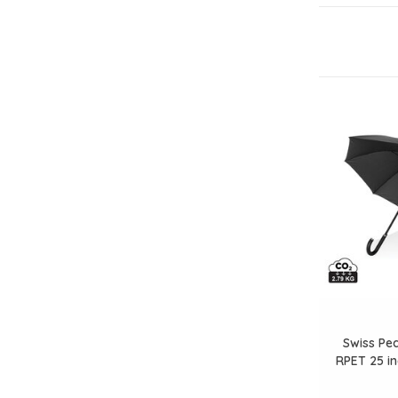
Swiss Pe
RPET 25 i
luxe han