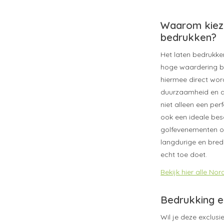
Waarom kieze
bedrukken?
Het laten bedrukk
hoge waardering bi
hiermee direct wo
duurzaamheid en abs
niet alleen een pe
ook een ideale bes
golfevenementen of 
langdurige en bred
echt toe doet.
Bekijk hier alle No
Bedrukking e
Wil je deze exclus