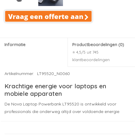
Vraag een offerte aan
Informatie
Productbeoordelingen
(0)
⭐ 4,5/5 uit 745
klantbeoordelingen
Artikelnummer:
LT95520_N0060
Krachtige energie voor laptops en
mobiele apparaten
De Nova Laptop Powerbank LT95520 is ontwikkeld voor
professionals die onderweg altijd over voldoende energie
willen beschikken. Met een krachtige batterijcapaciteit van
30.000 mAh en een laadvermogen van 65 W is deze
powerbank ideaal voor het opladen van laptops, tablets,