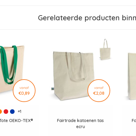
Gerelateerde producten bin
vanaf
vanaf
€0,89
€2,08
+1
Tote OEKO-TEX®
Fairtrade katoenen tas
F
ecru