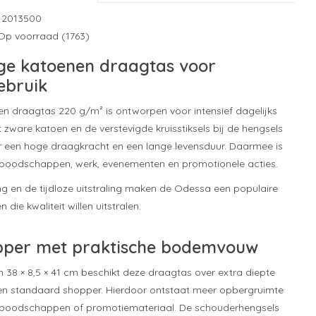
12013500
Op voorraad (1763)
ige katoenen draagtas voor
ebruik
 draagtas 220 g/m² is ontworpen voor intensief dagelijks
t zware katoen en de verstevigde kruisstiksels bij de hengsels
 een hoge draagkracht en een lange levensduur. Daarmee is
 boodschappen, werk, evenementen en promotionele acties.
ing en de tijdloze uitstraling maken de Odessa een populaire
 die kwaliteit willen uitstralen.
pper met praktische bodemvouw
 38 × 8,5 × 41 cm beschikt deze draagtas over extra diepte
een standaard shopper. Hierdoor ontstaat meer opbergruimte
boodschappen of promotiemateriaal. De schouderhengsels