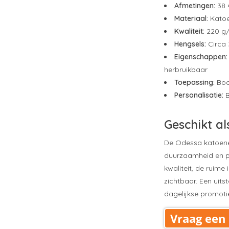
Afmetingen:
38 ×
Materiaal:
Kato
Kwaliteit:
220 g
Hengsels:
Circa
Eigenschappen:
herbruikbaar
Toepassing:
Boo
Personalisatie:
B
Geschikt al
De Odessa katoene
duurzaamheid en pr
kwaliteit, de ruime
zichtbaar. Een uit
dagelijkse promoti
Vraag een 