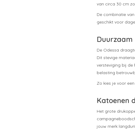
van circa 30 cm z
De combinatie van 
geschikt voor dagel
Duurzaam k
De Odessa draagtas
Dit stevige materia
versteviging bij de
belasting betrouwba
Zo kies je voor ee
Katoenen d
Het grote drukoppe
campagneboodschap
jouw merk langduri