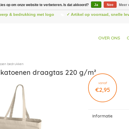
kies op om onze website te verbeteren. Is dat akkoord?
Ja
Nee
Meer 
werp & bedrukking met logo
✓ Artikel op voorraad, snelle l
OVER ONS
ssen bedrukken
 katoenen draagtas 220 g/m²
vanaf
€2,95
Informatie