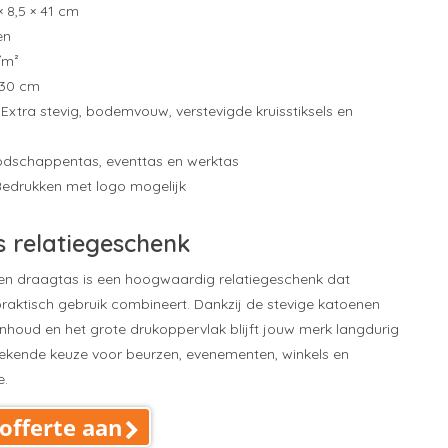
 8,5 × 41 cm
en
/m²
 30 cm
Extra stevig, bodemvouw, verstevigde kruisstiksels en
dschappentas, eventtas en werktas
edrukken met logo mogelijk
s relatiegeschenk
n draagtas is een hoogwaardig relatiegeschenk dat
aktisch gebruik combineert. Dankzij de stevige katoenen
 inhoud en het grote drukoppervlak blijft jouw merk langdurig
stekende keuze voor beurzen, evenementen, winkels en
e.
offerte aan