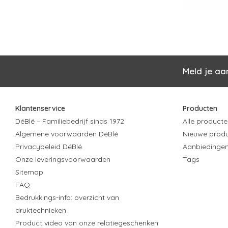
Meld je aa
Klantenservice
Producten
DéBlé – Familiebedrijf sinds 1972
Alle producte
Algemene voorwaarden DéBlé
Nieuwe prod
Privacybeleid DéBlé
Aanbiedinge
Onze leveringsvoorwaarden
Tags
Sitemap
FAQ
Bedrukkings-info: overzicht van
druktechnieken
Product video van onze relatiegeschenken