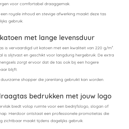
orgen voor comfortabel draaggemak.
een royale inhoud en stevige afwerking maakt deze tas
ijks gebruik.
atoen met lange levensduur
 is vervaardigd uit katoen met een kwaliteit van 220 g/m².
al is slijtvast en geschikt voor langdurig hergebruik. De extra
 hengsels zorgt ervoor dat de tas ook bij een hogere
ar blijft.
n duurzame shopper die jarenlang gebruikt kan worden.
raagtas bedrukken met jouw logo
rvlak biedt volop ruimte voor een bedrijfslogo, slogan of
. Hierdoor ontstaat een professionele promotietas die
g zichtbaar maakt tijdens dagelijks gebruik.