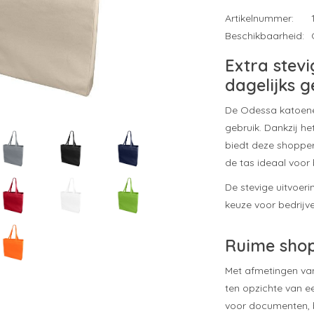
Artikelnummer:
Beschikbaarheid:
Extra stev
dagelijks g
De Odessa katoenen
gebruik. Dankzij he
biedt deze shopper
de tas ideaal voor
De stevige uitvoer
keuze voor bedrijven
Ruime sho
Met afmetingen van
ten opzichte van 
voor documenten, 