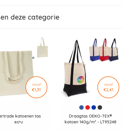
nen deze categorie
vanaf
vanaf
€1,31
€2,41
airtrade katoenen tas
Draagtas OEKO-TEX®
ecru
katoen 140g/m² - LT95248