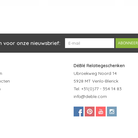
n voor onze nieuwsbrief:
ABONNEER
DéBlé Relatiegeschenken
n
Ubroekweg Noord 14
ucten
5928 MT Venlo-Blerick
n
Tel. +31(0)77 - 354 14 83
info@deble.com