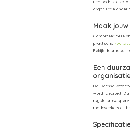
Een bedrukte kato
organisatie onder 
Maak jouw 
Combineer deze s
praktische
koeltas
Bekijk daarnaast 
Een duurza
organisati
De Odessa katoenen
wordt gebruikt. Dan
royale drukoppervla
medewerkers en be
Specificati