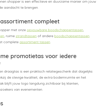
enen shopper is een effectieve en duurzame manier om jouw
de aandacht te brengen.
assortiment compleet
hopper met onze
opvouwbare boodschappentassen
,
sen
, ruime
strandtassen
of andere
boodschappentassen
.
het complete
assortiment tassen
.
me promotietas voor iedere
e
 draagtas is een praktisch relatiegeschenk dat dagelijks
kzij de stevige kwaliteit, de extra bodemruimte en het
k blijft jouw logo langdurig zichtbaar bij klanten,
zoekers van evenementen.
es