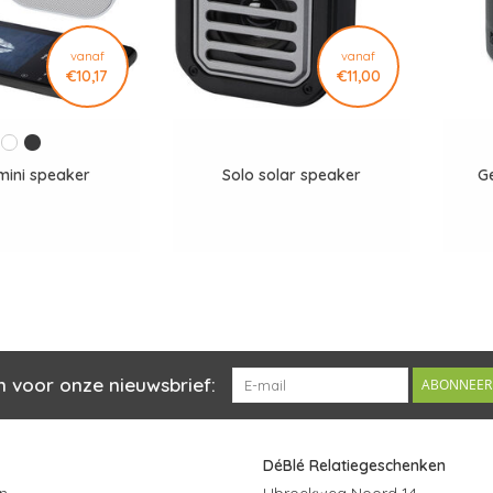
vanaf
vanaf
€10,17
€11,00
mini speaker
Solo solar speaker
G
n voor onze nieuwsbrief:
ABONNEER
DéBlé Relatiegeschenken
n
Ubroekweg Noord 14