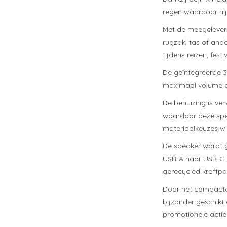
regen waardoor hij
Met de meegeleverd
rugzak, tas of and
tijdens reizen, fest
De geïntegreerde 30
maximaal volume en
De behuizing is ve
waardoor deze spea
materiaalkeuzes w
De speaker wordt g
USB-A naar USB-C l
gerecycled kraftpa
Door het compacte 
bijzonder geschikt
promotionele actie