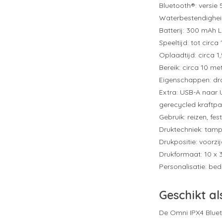
Bluetooth®: versie 
Waterbestendighei
Batterij: 300 mAh Li
Speeltijd: tot circa 
Oplaadtijd: circa 1,
Bereik: circa 10 me
Eigenschappen: dr
Extra: USB-A naar
gerecycled kraftpa
Gebruik: reizen, fes
Druktechniek: tam
Drukpositie: voorzi
Drukformaat: 10 x
Personalisatie: be
Geschikt al
De Omni IPX4 Blue