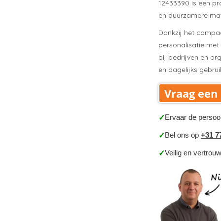
12433390 is een pr
en duurzamere mat
Dankzij het compac
personalisatie met
bij bedrijven en or
en dagelijks gebru
Vraag een 
Ervaar de persoo
✓
Bel ons op
+31 7
✓
Veilig en vertrou
✓