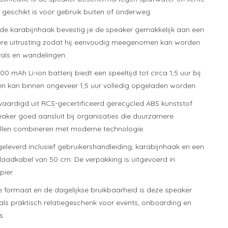
 geschikt is voor gebruik buiten of onderweg.
e karabijnhaak bevestig je de speaker gemakkelijk aan een
ere uitrusting zodat hij eenvoudig meegenomen kan worden
ivals en wandelingen.
0 mAh Li-ion batterij biedt een speeltijd tot circa 1,5 uur bij
 kan binnen ongeveer 1,5 uur volledig opgeladen worden.
rvaardigd uit RCS-gecertificeerd gerecycled ABS kunststof
ker goed aansluit bij organisaties die duurzamere
illen combineren met moderne technologie.
eleverd inclusief gebruikershandleiding, karabijnhaak en een
aadkabel van 50 cm. De verpakking is uitgevoerd in
pier.
formaat en de dagelijkse bruikbaarheid is deze speaker
 als praktisch relatiegeschenk voor events, onboarding en
s.