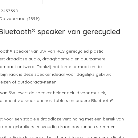
12433390
Op voorraad (1899)
luetooth® speaker van gerecycled
tooth® speaker van 3W van RCS gerecycled plastic
rt draadloze audio, draagbaarheid en duurzamere
compact ontwerp. Dankzij het lichte formaat en de
ijnhaak is deze speaker ideaal voor dagelijks gebruik
eizen of outdooractiviteiten.
an 3W levert de speaker helder geluid voor muziek,
ainment via smartphones, tablets en andere Bluetooth®
gt voor een stabiele draadloze verbinding met een bereik van
ardoor gebruikers eenvoudig draadloos kunnen streamen.
assificatie is de speaker beschermd tegen spatwater en lichte