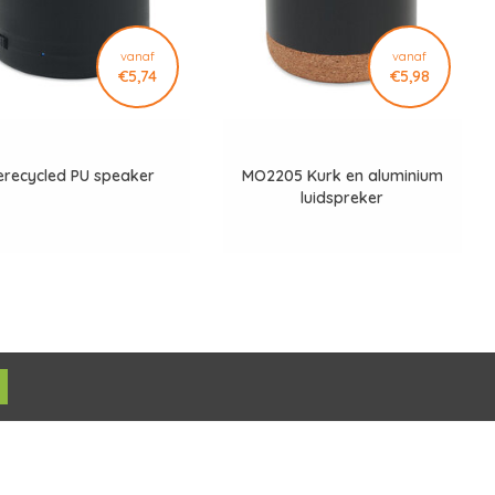
vanaf
vanaf
€5,74
€5,98
erecycled PU speaker
MO2205 Kurk en aluminium
luidspreker