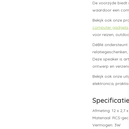
De voorzijde biedt
waardoor een comp
Bekijk ook onze pr
computer gadgets
voor reizen, outdoo
DéBlé ondersteunt 
relatiegeschenken, 
Deze speaker is art
ontwerp en verzend
Bekijk ook onze ui
elektronica, prakti
Specificati
Afmeting: 12 x 2,7 
Materiaal: RCS-gec
Vermogen: 3W