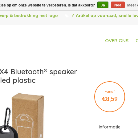
kies op om onze website te verbeteren. Is dat akkoord?
Ja
Nee
Meer 
werp & bedrukking met logo
✓ Artikel op voorraad, snelle l
OVER ONS
X4 Bluetooth® speaker
led plastic
vanaf
€8,59
Informatie