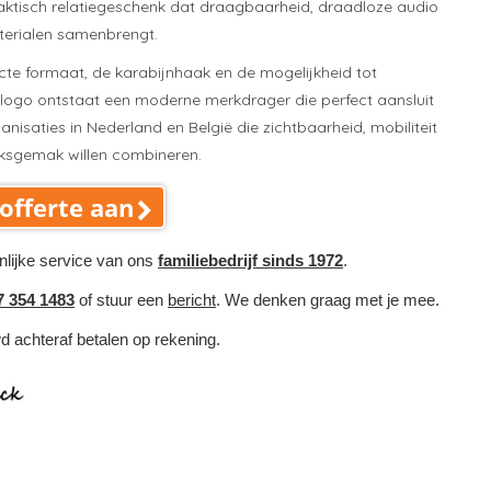
aktisch relatiegeschenk dat draagbaarheid, draadloze audio
erialen samenbrengt.
te formaat, de karabijnhaak en de mogelijkheid tot
 logo ontstaat een moderne merkdrager die perfect aansluit
ganisaties in Nederland en België die zichtbaarheid, mobiliteit
iksgemak willen combineren.
offerte aan
nlijke service van ons
familiebedrijf sinds 1972
.
7 354 1483
of stuur een
bericht
. We denken graag met je mee.
wd achteraf betalen op rekening.