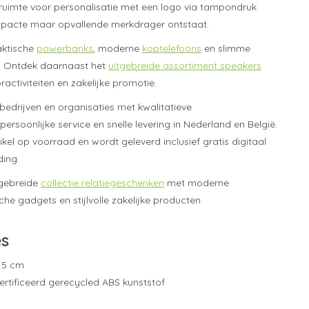
 ruimte voor personalisatie met een logo via tampondruk
acte maar opvallende merkdrager ontstaat.
aktische
powerbanks
, moderne
koptelefoons
en slimme
. Ontdek daarnaast het
uitgebreide assortiment speakers
ractiviteiten en zakelijke promotie.
bedrijven en organisaties met kwalitatieve
persoonlijke service en snelle levering in Nederland en België.
ikel op voorraad en wordt geleverd inclusief gratis digitaal
ing.
tgebreide
collectie relatiegeschenken
met moderne
sche gadgets en stijlvolle zakelijke producten.
es
x 5 cm
ertificeerd gerecycled ABS kunststof