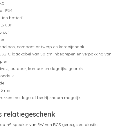
5.0
d: IPX4
-ion batterij
1,5 uur
5 uur
ter
aadloos, compact ontwerp en karabijnhaak
 USB-C laadkabel van 50 cm inbegrepen en verpakking van
pier
tivals, outdoor, kantoor en dagelijks gebruik
pondruk
jde
 35 mm
drukken met logo of bedrijfsnaam mogelijk
s relatiegeschenk
tooth® speaker van 3W van RCS gerecycled plastic