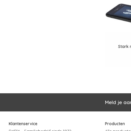
Stark 
Meld je aa
Klantenservice
Producten
DéBlé – Familiebedrijf sinds 1972
Alle producte