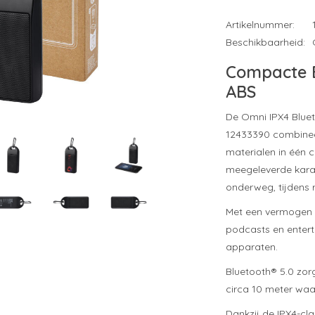
Artikelnummer:
Beschikbaarheid:
Compacte B
ABS
De Omni IPX4 Blue
12433390 combinee
materialen in één 
meegeleverde karab
onderweg, tijdens r
Met een vermogen v
podcasts en entert
apparaten.
Bluetooth® 5.0 zor
circa 10 meter wa
Dankzij de IPX4-cl