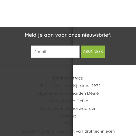
dagelijks gebruik onderweg, op kantoor en tijdens
sportactiviteiten. Dankzij de combinatie van veilig
luistercomfort, lange batterijduur en duurzame materialen
ontstaat een relatiegeschenk dat modern, praktisch en
hoogwaardig aanvoelt.
Meld je aan voor onze nieuwsbrief:
Snelle levering en topservice van DéBlé
ABONNEER
Bij DéBlé ondersteunen we organisaties bij het realiseren van
impactvolle
relatiegeschenken
. Deze Philips open-ear TWS
oordopjes zijn snel leverbaar voor klanten in heel Nederland en
Klantenservice
België. Je profiteert altijd van een
gratis digitaal ontwerp
DéBlé – Familiebedrijf sinds 1972
vooraf en
gratis verzending
, zodat jouw bedrukte audio
Algemene voorwaarden DéBlé
accessoires professioneel en zonder extra zorgen geleverd
Privacybeleid DéBlé
worden.
Onze leveringsvoorwaarden
Zoek je andere oordopjes of audio
Sitemap
accessoires?
FAQ
Bedrukkings-info: overzicht van druktechnieken
Deze compacte True Wireless Bluetooth®-oordopjes zijn