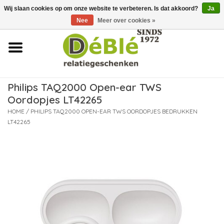
Wij slaan cookies op om onze website te verbeteren. Is dat akkoord?
Ja
Over ons
Nee
Meer over cookies »
Contact
FAQ
Philips TAQ2000 Open-ear TWS
Oordopjes LT42265
Nieuws
HOME
/
PHILIPS TAQ2000 OPEN-EAR TWS OORDOPJES BEDRUKKEN
LT42265
Leveringsvoorwaarden