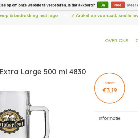
kies op om onze website te verbeteren. Is dat akkoord?
Ja
Nee
Meer 
werp & bedrukking met logo
✓ Artikel op voorraad, snelle l
OVER ONS
 Extra Large 500 ml 4830
vanaf
€3,19
Informatie