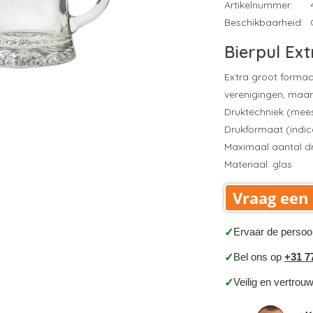
Artikelnummer:
Beschikbaarheid:
Bierpul Ex
Extra groot formaa
verenigingen, maar
Druktechniek (mees
Drukformaat (indica
Maximaal aantal dr
Materiaal: glas
Vraag een 
Ervaar de persoo
✓
Bel ons op
+31 7
✓
Veilig en vertrou
✓