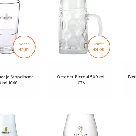
vanaf
vanaf
€1,81
€4,08
aasje Stapelbaar
October Bierpul 500 ml
Bier
0 ml 1068
1076