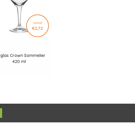
vanaf
€2,72
rglas Crown Sommelier
420 ml