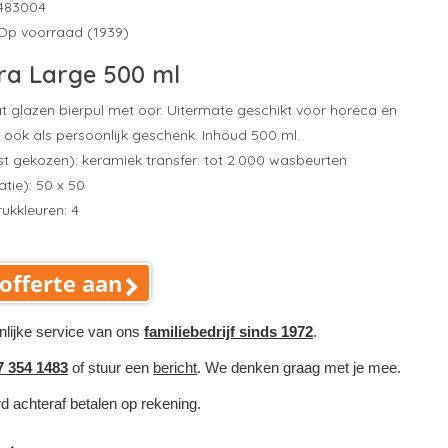
483004
Op voorraad (1939)
tra Large 500 ml
t glazen bierpul met oor. Uitermate geschikt voor horeca en
 ook als persoonlijk geschenk. Inhoud 500 ml.
t gekozen): keramiek transfer: tot 2.000 wasbeurten
tie): 50 x 50
ukkleuren: 4
offerte aan
nlijke service van ons
familiebedrijf sinds 1972
.
7 354 1483
of stuur een
bericht
. We denken graag met je mee.
wd achteraf betalen op rekening.