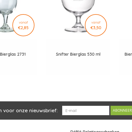
vanaf
vanaf
€2,85
€3,50
Bierglas 2731
Snifter Bierglas 530 ml
Bie
n voor onze nieuwsbrief:
ABONNEER