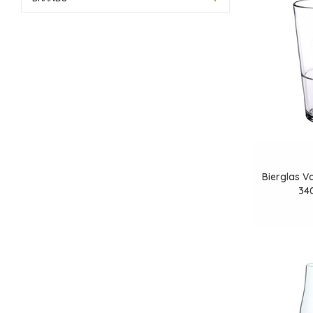
Bierglas V
34