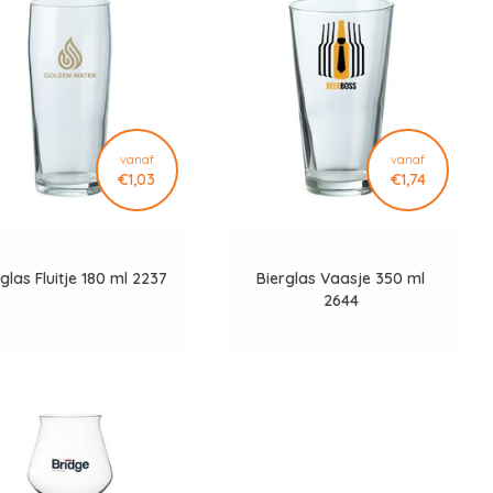
vanaf
vanaf
€1,03
€1,74
glas Fluitje 180 ml 2237
Bierglas Vaasje 350 ml
2644