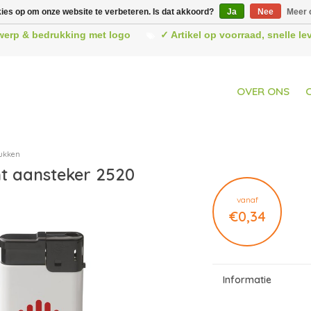
kies op om onze website te verbeteren. Is dat akkoord?
Ja
Nee
Meer 
werp & bedrukking met logo
✓ Artikel op voorraad, snelle l
OVER ONS
ukken
ht aansteker 2520
vanaf
€0,34
Informatie