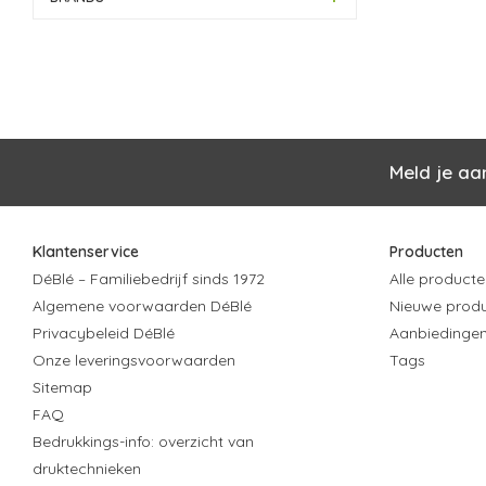
Meld je aa
Klantenservice
Producten
DéBlé – Familiebedrijf sinds 1972
Alle producte
Algemene voorwaarden DéBlé
Nieuwe prod
Privacybeleid DéBlé
Aanbiedinge
Onze leveringsvoorwaarden
Tags
Sitemap
FAQ
Bedrukkings-info: overzicht van
druktechnieken