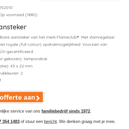
252010
Op voorraad (1880)
aansteker
ulbare aansteker van het merk Flameclub®. Met vlamregelaar.
t royale (full colour) opdrukmogelijkheid. Voorzien van
TÜV-gecertificeerd.
st gekozen): tampondruk
atie): 43 x 22 mm.
ukkleuren: 2
f
offerte aan
nlijke service van ons
familiebedrijf sinds 1972
.
7 354 1483
of stuur een
bericht
. We denken graag met je mee.