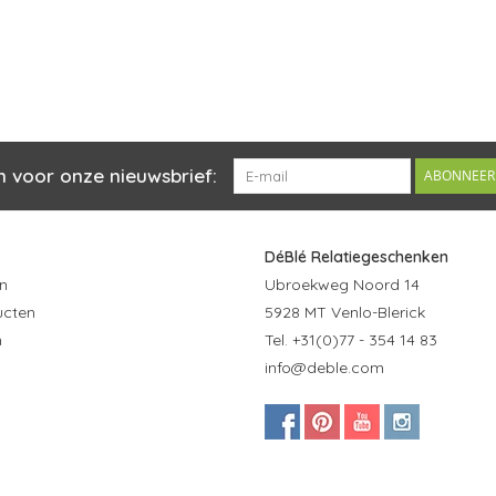
n voor onze nieuwsbrief:
ABONNEER
DéBlé Relatiegeschenken
n
Ubroekweg Noord 14
ucten
5928 MT Venlo-Blerick
n
Tel. +31(0)77 - 354 14 83
info@deble.com