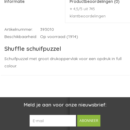
Informatie
Productbeoordelingen
(0)
⭐ 4,5/5 uit 745
klantbeoordelingen
Artikelnummer:
393010
Beschikbaarheid:
Op voorraad (1914)
Shuffle schuifpuzzel
Schuifpuzzel met groot drukoppervlak voor een opdruk in full
colour.
Druktechniek (meest gekozen): tampondruk
Drukformaat (indicatie): 50 x 50
Maximaal aantal drukkleuren: 2
Materiaal: kunststof
Meld je aan voor onze nieuwsbrief:
Vraag een offerte aan
ABONNEER
Ervaar de persoonlijke service van ons
familiebedrijf sinds
✓