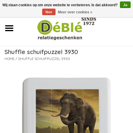
Wij slaan cookies op om onze website te verbeteren. Is dat akkoord?
Ja
Over ons
Nee
Meer over cookies »
Contact
FAQ
Shuffle schuifpuzzel 3930
Nieuws
HOME
/
SHUFFLE SCHUIFPUZZEL 3930
Leveringsvoorwaarden