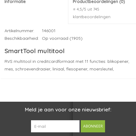
Informatie
Productbeoordelingen
(0)
⭐ 4,5/5 uit 745
klantbeoordelingen
Artikelnummer:
146001
Beschikbaarheid:
Op voorraad (1905)
SmartTool multitool
RVS multitool in creditcardformaat met 11 functies: blikopener,
mes, schroevendraaier, liniaal, flesopener, moersleutel,
vleugelmoersleutel , zaag, koersgraad aanwijzer, 2-positie
sleutel en sleutelringgat. In imitatieleren etui. Inclusief
gebruiksaanwijzing.
Druktechniek (meest gekozen): tampondruk
Drukformaat (indicatie): 50 x 20 mm.
Meld je aan voor onze nieuwsbrief:
Maximaal aantal drukkleuren: 4
Materiaal: staal
ABONNEER
Ervaar de persoonlijke service van ons
familiebedrijf sinds
✓