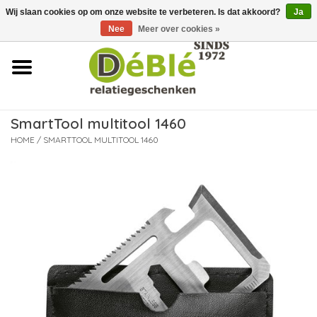
Wij slaan cookies op om onze website te verbeteren. Is dat akkoord?
Ja
Over ons
Nee
Meer over cookies »
Contact
FAQ
SmartTool multitool 1460
Nieuws
HOME
/
SMARTTOOL MULTITOOL 1460
Leveringsvoorwaarden