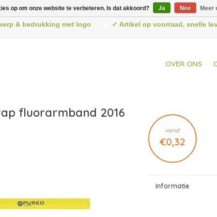
kies op om onze website te verbeteren. Is dat akkoord?
Ja
Nee
Meer 
werp & bedrukking met logo
✓ Artikel op voorraad, snelle l
OVER ONS
ap fluorarmband 2016
vanaf
€0,32
Informatie