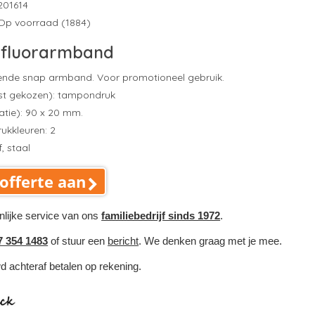
201614
Op voorraad (1884)
fluorarmband
rende snap armband. Voor promotioneel gebruik.
st gekozen): tampondruk
atie): 90 x 20 mm.
ukkleuren: 2
, staal
offerte aan
nlijke service van ons
familiebedrijf sinds 1972
.
7 354 1483
of stuur een
bericht
. We denken graag met je mee.
wd achteraf betalen op rekening.