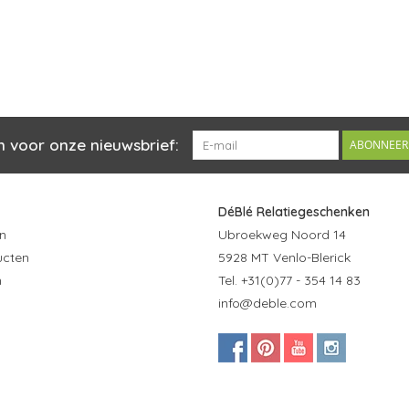
n voor onze nieuwsbrief:
ABONNEER
DéBlé Relatiegeschenken
n
Ubroekweg Noord 14
ucten
5928 MT Venlo-Blerick
n
Tel. +31(0)77 - 354 14 83
info@deble.com