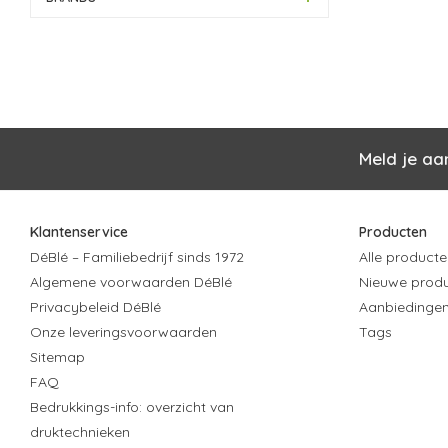
Meld je aa
Klantenservice
Producten
DéBlé – Familiebedrijf sinds 1972
Alle producte
Algemene voorwaarden DéBlé
Nieuwe prod
Privacybeleid DéBlé
Aanbiedinge
Onze leveringsvoorwaarden
Tags
Sitemap
FAQ
Bedrukkings-info: overzicht van
druktechnieken