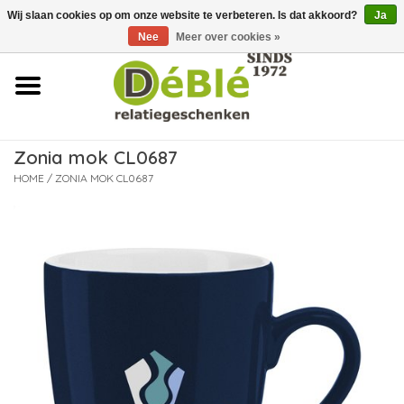
Wij slaan cookies op om onze website te verbeteren. Is dat akkoord?
Ja
Over ons
Nee
Meer over cookies »
Contact
FAQ
Zonia mok CL0687
Nieuws
HOME
/
ZONIA MOK CL0687
Leveringsvoorwaarden