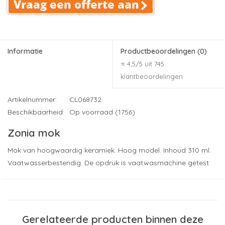
Vraag een offerte aan
Informatie
Productbeoordelingen
(0)
⭐ 4,5/5 uit 745
klantbeoordelingen
Artikelnummer:
CL068732
Beschikbaarheid:
Op voorraad (1756)
Zonia mok
Mok van hoogwaardig keramiek. Hoog model. Inhoud 310 ml.
Vaatwasserbestendig. De opdruk is vaatwasmachine getest
en gecertificeerd: EN 12875-2.
Druktechniek (meest gekozen): keramiek transfer: tot 2.000
wasbeurten
Drukformaat (indicatie): 40 x 40
Gerelateerde producten binnen deze