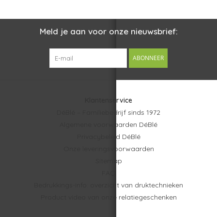
Ervaar de persoonlijke service van ons
familiebedrijf sinds
✓
1972
.
Meld je aan voor onze nieuwsbrief:
Bel ons op
+31 77 354 1483
of stuur een
bericht
. We denken
✓
graag met je mee.
ABONNEER
Veilig en vertrouwd achteraf betalen op rekening.
✓
Klantenservice
DéBlé – Familiebedrijf sinds 1972
Algemene voorwaarden DéBlé
Privacybeleid DéBlé
Onze leveringsvoorwaarden
Sitemap
FAQ
Bedrukkings-info: overzicht van druktechnieken
Product video van onze relatiegeschenken
Bekijk het hele overzicht van "Koffietassen bedrukken"