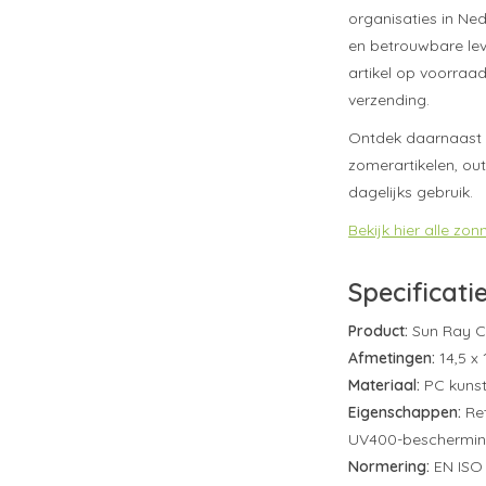
organisaties in Ne
en betrouwbare lev
artikel op voorraad
verzending.
Ontdek daarnaast 
zomerartikelen, ou
dagelijks gebruik.
Bekijk hier alle zo
Specificati
Product:
Sun Ray Co
Afmetingen:
14,5 x 
Materiaal:
PC kunst
Eigenschappen:
Ret
UV400-beschermi
Normering:
EN ISO 