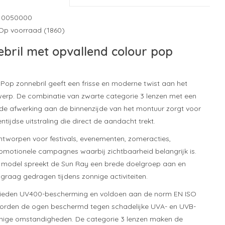
10050000
Op voorraad (1860)
ebril met opvallend colour pop
Pop zonnebril geeft een frisse en moderne twist aan het
erp. De combinatie van zwarte categorie 3 lenzen met een
de afwerking aan de binnenzijde van het montuur zorgt voor
ntijdse uitstraling die direct de aandacht trekt.
ontworpen voor festivals, evenementen, zomeracties,
motionele campagnes waarbij zichtbaarheid belangrijk is.
ze model spreekt de Sun Ray een brede doelgroep aan en
 graag gedragen tijdens zonnige activiteiten.
bieden UV400-bescherming en voldoen aan de norm EN ISO
 worden de ogen beschermd tegen schadelijke UVA- en UVB-
onnige omstandigheden. De categorie 3 lenzen maken de