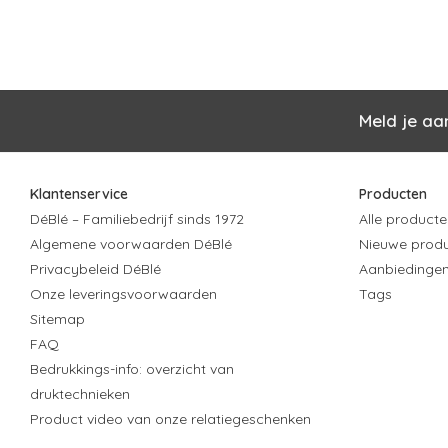
Meld je aa
Klantenservice
Producten
DéBlé – Familiebedrijf sinds 1972
Alle producte
Algemene voorwaarden DéBlé
Nieuwe prod
Privacybeleid DéBlé
Aanbiedinge
Onze leveringsvoorwaarden
Tags
Sitemap
FAQ
Bedrukkings-info: overzicht van
druktechnieken
Product video van onze relatiegeschenken