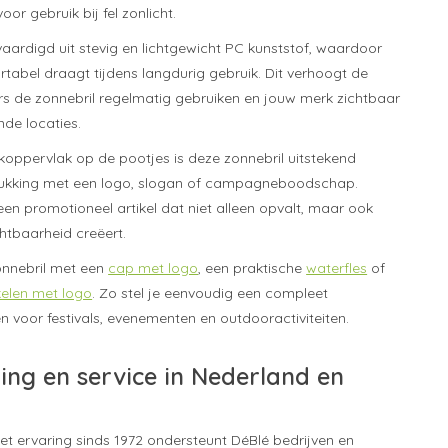
oor gebruik bij fel zonlicht.
vaardigd uit stevig en lichtgewicht PC kunststof, waardoor
rtabel draagt tijdens langdurig gebruik. Dit verhoogt de
s de zonnebril regelmatig gebruiken en jouw merk zichtbaar
nde locaties.
koppervlak op de pootjes is deze zonnebril uitstekend
rukking met een logo, slogan of campagneboodschap.
en promotioneel artikel dat niet alleen opvalt, maar ook
htbaarheid creëert.
nnebril met een
cap met logo
, een praktische
waterfles
of
kelen met logo
. Zo stel je eenvoudig een compleet
voor festivals, evenementen en outdooractiviteiten.
ring en service in Nederland en
met ervaring sinds 1972 ondersteunt DéBlé bedrijven en