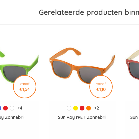
Gerelateerde producten bin
vanaf
vanaf
€1,54
€1,10
+4
+2
ay Zonnebril
Sun Ray rPET Zonnebril
Sun