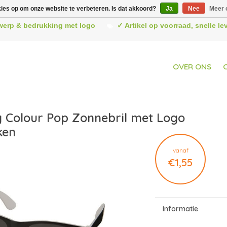
kies op om onze website te verbeteren. Is dat akkoord?
Ja
Nee
Meer 
werp & bedrukking met logo
✓ Artikel op voorraad, snelle l
OVER ONS
 Colour Pop Zonnebril met Logo
ken
vanaf
€1,55
Informatie