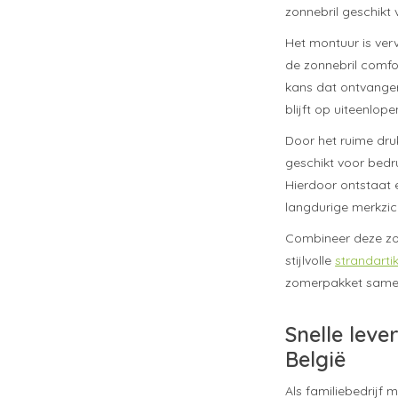
zonnebril geschikt v
Het montuur is ver
de zonnebril comfo
kans dat ontvanger
blijft op uiteenlope
Door het ruime dru
geschikt voor bed
Hierdoor ontstaat e
langdurige merkzic
Combineer deze zo
stijlvolle
strandarti
zomerpakket samen 
Snelle leve
België
Als familiebedrijf 