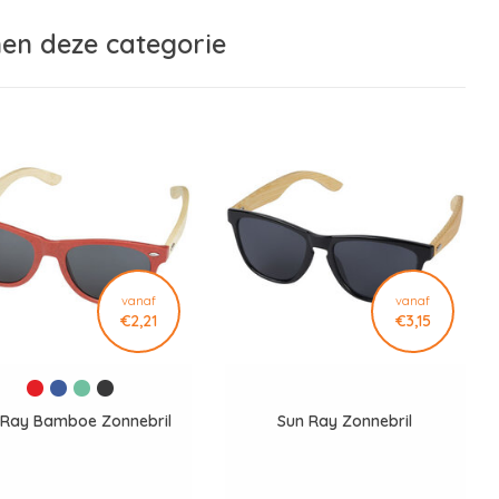
nen deze categorie
vanaf
vanaf
€2,21
€3,15
 Ray Bamboe Zonnebril
Sun Ray Zonnebril