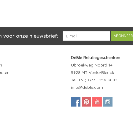
n voor onze nieuwsbrief:
ABONNEER
DéBlé Relatiegeschenken
n
Ubroekweg Noord 14
ucten
5928 MT Venlo-Blerick
n
Tel. +31(0)77 - 354 14 83
info@deble.com