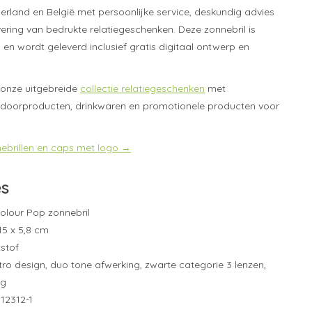
derland en België met persoonlijke service, deskundig advies
ering van bedrukte relatiegeschenken. Deze zonnebril is
 en wordt geleverd inclusief gratis digitaal ontwerp en
onze uitgebreide
collectie relatiegeschenken
met
tdoorproducten, drinkwaren en promotionele producten voor
nnebrillen en caps met logo →
es
lour Pop zonnebril
15 x 5,8 cm
stof
ro design, duo tone afwerking, zwarte categorie 3 lenzen,
ng
12312-1