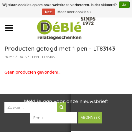
Wij slaan cookies op om onze website te verbeteren. Is dat akkoord?
Ja
Over ons
Nee
Meer over cookies »
Contact
FAQ
Producten getagd met 1 pen - LT83143
HOME
/
TAGS
/
1 PEN - LT83143
Nieuws
Geen producten gevonden!...
Leveringsvoorwaarden
Meld je aan voor onze nieuwsbrief:
ABONNEER