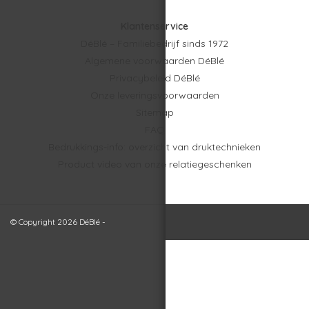
Klantenservice
DéBlé – Familiebedrijf sinds 1972
Algemene voorwaarden DéBlé
Privacybeleid DéBlé
Onze leveringsvoorwaarden
Sitemap
FAQ
Bedrukkings-info: overzicht van druktechnieken
Product video van onze relatiegeschenken
© Copyright 2026 DéBlé -