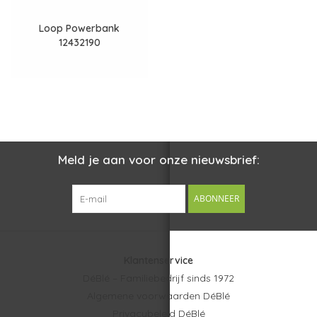
Loop Powerbank
12432190
Meld je aan voor onze nieuwsbrief:
ABONNEER
Klantenservice
DéBlé – Familiebedrijf sinds 1972
Algemene voorwaarden DéBlé
Privacybeleid DéBlé