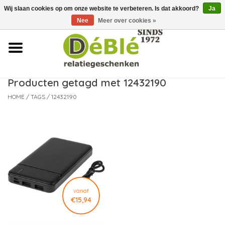
Wij slaan cookies op om onze website te verbeteren. Is dat akkoord?
Ja
Over ons
Nee
Meer over cookies »
Contact
FAQ
Producten getagd met 12432190
HOME
/
TAGS
/
12432190
Nieuws
Leveringsvoorwaarden
vanaf
€15,94