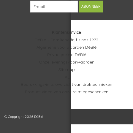
ABONNEER
Klantenservice
DéBlé – Familiebedrijf sinds 1972
Algemene voorwaarden DéBlé
Privacybeleid DéBlé
Onze leveringsvoorwaarden
Sitemap
FAQ
Bedrukkings-info: overzicht van druktechnieken
Product video van onze relatiegeschenken
© Copyright 2026 DéBlé -