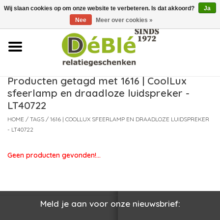
Wij slaan cookies op om onze website te verbeteren. Is dat akkoord?
Ja
Over ons
Nee
Meer over cookies »
Contact
FAQ
Producten getagd met 1616 | CoolLux
sfeerlamp en draadloze luidspreker -
Nieuws
LT40722
HOME
/
TAGS
/
1616 | COOLLUX SFEERLAMP EN DRAADLOZE LUIDSPREKER
Leveringsvoorwaarden
- LT40722
Geen producten gevonden!...
Meld je aan voor onze nieuwsbrief: