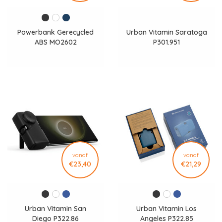
Powerbank Gerecycled
Urban Vitamin Saratoga
ABS MO2602
P301.951
vanaf
vanaf
€23,40
€21,29
Urban Vitamin San
Urban Vitamin Los
Diego P322.86
Angeles P322.85