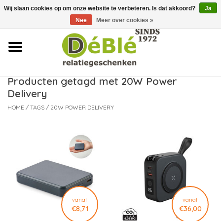
Wij slaan cookies op om onze website te verbeteren. Is dat akkoord?
Ja
Over ons
Nee
Meer over cookies »
Contact
FAQ
Producten getagd met 20W Power
Delivery
Nieuws
HOME
/
TAGS
/
20W POWER DELIVERY
Leveringsvoorwaarden
vanaf
vanaf
€8,71
€36,00