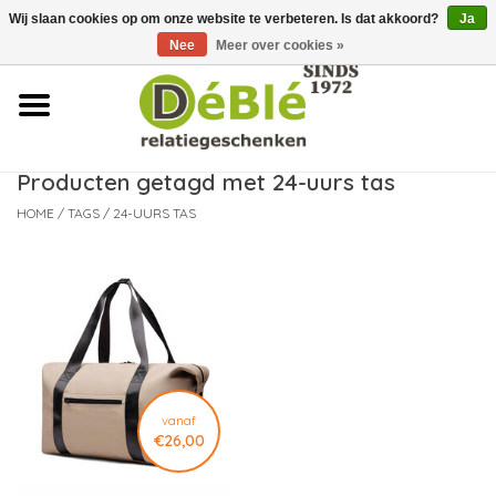
Wij slaan cookies op om onze website te verbeteren. Is dat akkoord?
Ja
Over ons
Nee
Meer over cookies »
Contact
FAQ
Producten getagd met 24-uurs tas
HOME
/
TAGS
/
24-UURS TAS
Nieuws
Leveringsvoorwaarden
vanaf
€26,00