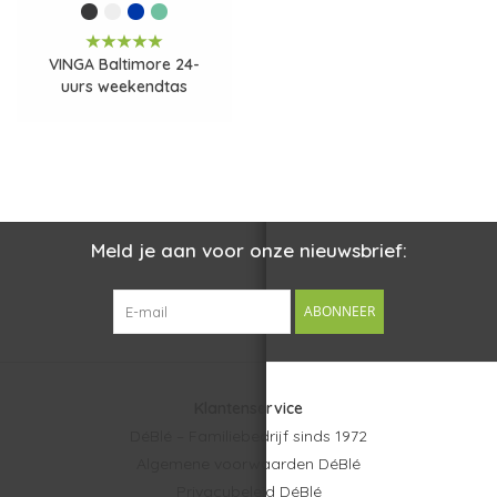
VINGA Baltimore 24-
uurs weekendtas
Meld je aan voor onze nieuwsbrief:
ABONNEER
Klantenservice
DéBlé – Familiebedrijf sinds 1972
Algemene voorwaarden DéBlé
Privacybeleid DéBlé