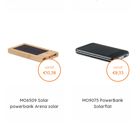
vanaf
vanaf
€10,38
€8,33
MO6509 Solar
MO9075 PowerBank
powerbank Arena solar
Solarflat