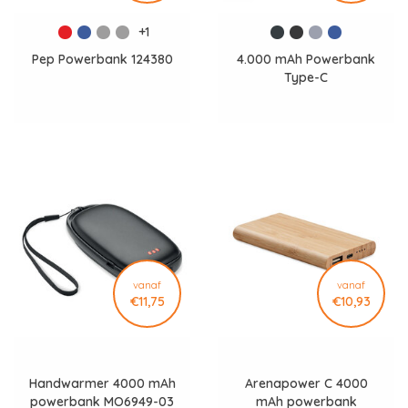
+1
Pep Powerbank 124380
4.000 mAh Powerbank
Type-C
vanaf
vanaf
€11,75
€10,93
Handwarmer 4000 mAh
Arenapower C 4000
powerbank MO6949-03
mAh powerbank