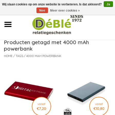
Wij slaan cookies op om onze website te verbeteren. Is dat akkoord?
Ja
Over ons
Nee
Meer over cookies »
Contact
FAQ
Producten getagd met 4000 mAh
powerbank
Nieuws
HOME
/
TAGS
/
4000 MAH POWERBANK
Leveringsvoorwaarden
vanaf
vanaf
€7,20
€10,80