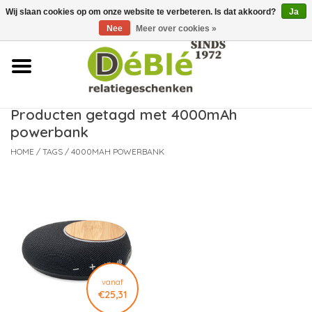
Wij slaan cookies op om onze website te verbeteren. Is dat akkoord?
Ja
Over ons
Nee
Meer over cookies »
Contact
FAQ
Producten getagd met 4000mAh
powerbank
Nieuws
HOME
/
TAGS
/
4000MAH POWERBANK
Leveringsvoorwaarden
vanaf
€25,31