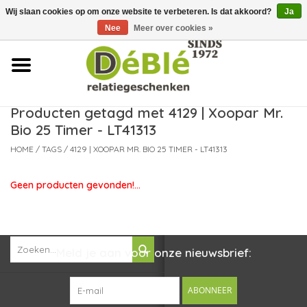
Wij slaan cookies op om onze website te verbeteren. Is dat akkoord?
Ja
Over ons
Nee
Meer over cookies »
Contact
FAQ
Producten getagd met 4129 | Xoopar Mr.
Bio 25 Timer - LT41313
Nieuws
HOME
/
TAGS
/
4129 | XOOPAR MR. BIO 25 TIMER - LT41313
Leveringsvoorwaarden
Geen producten gevonden!...
Meld je aan voor onze nieuwsbrief:
ABONNEER