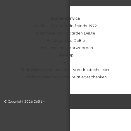
Klantenservice
DéBlé – Familiebedrijf sinds 1972
Algemene voorwaarden DéBlé
Privacybeleid DéBlé
Onze leveringsvoorwaarden
Sitemap
FAQ
Bedrukkings-info: overzicht van druktechnieken
Product video van onze relatiegeschenken
© Copyright 2026 DéBlé -