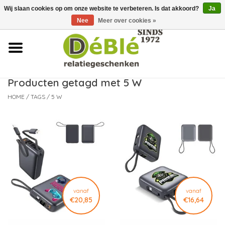
Wij slaan cookies op om onze website te verbeteren. Is dat akkoord?
Ja
Over ons
Nee
Meer over cookies »
Contact
FAQ
Producten getagd met 5 W
HOME
/
TAGS
/
5 W
Nieuws
Leveringsvoorwaarden
vanaf
vanaf
€20,85
€16,64