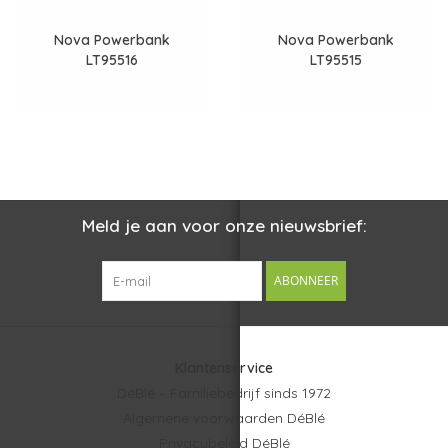
Nova Powerbank
Nova Powerbank
LT95516
LT95515
Meld je aan voor onze nieuwsbrief:
ABONNEER
Klantenservice
DéBlé – Familiebedrijf sinds 1972
Algemene voorwaarden DéBlé
Privacybeleid DéBlé