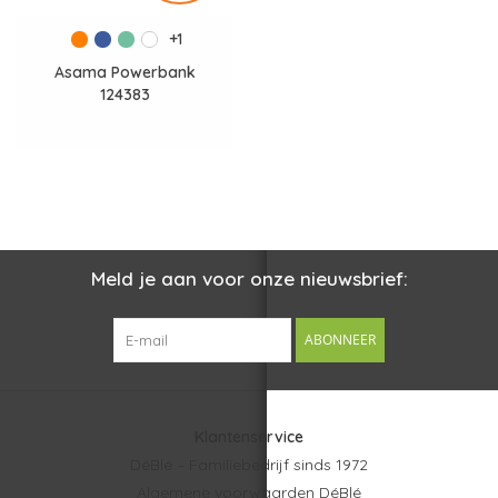
+1
Asama Powerbank
124383
Meld je aan voor onze nieuwsbrief:
ABONNEER
Klantenservice
DéBlé – Familiebedrijf sinds 1972
Algemene voorwaarden DéBlé