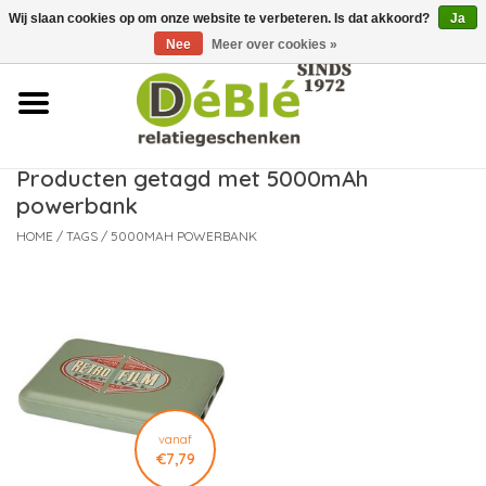
Wij slaan cookies op om onze website te verbeteren. Is dat akkoord?
Ja
Over ons
Nee
Meer over cookies »
Contact
FAQ
Producten getagd met 5000mAh
powerbank
Nieuws
HOME
/
TAGS
/
5000MAH POWERBANK
Leveringsvoorwaarden
vanaf
€7,79