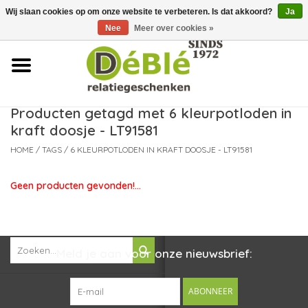
Wij slaan cookies op om onze website te verbeteren. Is dat akkoord?
Ja
Over ons
Nee
Meer over cookies »
Contact
FAQ
Producten getagd met 6 kleurpotloden in
kraft doosje - LT91581
Nieuws
HOME
/
TAGS
/
6 KLEURPOTLODEN IN KRAFT DOOSJE - LT91581
Leveringsvoorwaarden
Geen producten gevonden!...
Meld je aan voor onze nieuwsbrief:
ABONNEER