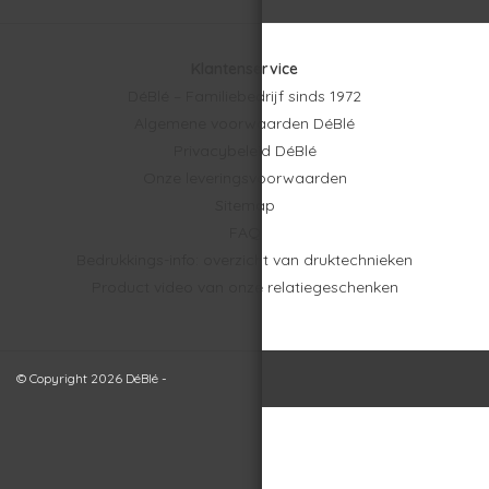
Klantenservice
DéBlé – Familiebedrijf sinds 1972
Algemene voorwaarden DéBlé
Privacybeleid DéBlé
Onze leveringsvoorwaarden
Sitemap
FAQ
Bedrukkings-info: overzicht van druktechnieken
Product video van onze relatiegeschenken
© Copyright 2026 DéBlé -