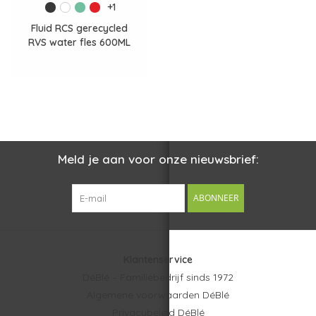
+1
Fluid RCS gerecycled
RVS water fles 600ML
P437.0725
Meld je aan voor onze nieuwsbrief:
ABONNEER
Klantenservice
DéBlé – Familiebedrijf sinds 1972
Algemene voorwaarden DéBlé
Privacybeleid DéBlé