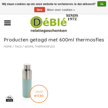
Wij slaan cookies op om onze website te verbeteren. Is dat akkoord?
Ja
Over ons
Nee
Meer over cookies »
Contact
FAQ
Producten getagd met 600ml thermosfles
HOME
/
TAGS
/
600ML THERMOSFLES
Nieuws
Leveringsvoorwaarden
vanaf
€11,90