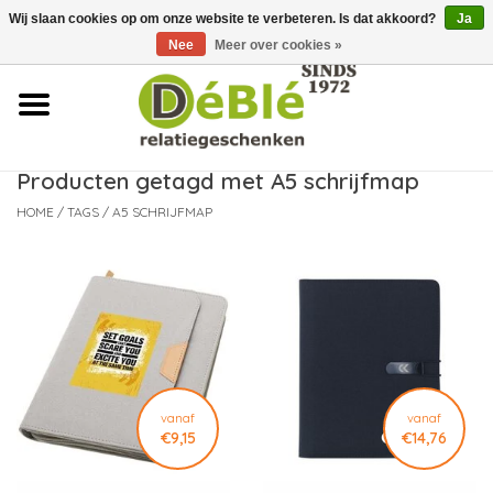
Wij slaan cookies op om onze website te verbeteren. Is dat akkoord?
Ja
Over ons
Nee
Meer over cookies »
Contact
FAQ
Producten getagd met A5 schrijfmap
HOME
/
TAGS
/
A5 SCHRIJFMAP
Nieuws
Leveringsvoorwaarden
vanaf
vanaf
€9,15
€14,76