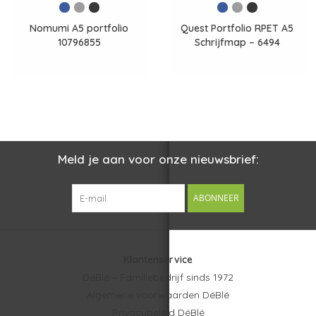
Nomumi A5 portfolio
Quest Portfolio RPET A5
10796855
Schrijfmap – 6494
Meld je aan voor onze nieuwsbrief:
ABONNEER
Klantenservice
DéBlé – Familiebedrijf sinds 1972
Algemene voorwaarden DéBlé
Privacybeleid DéBlé