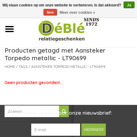
Wij slaan cookies op om onze website te verbeteren. Is dat akkoord?
Ja
Over ons
Nee
Meer over cookies »
Contact
FAQ
Producten getagd met Aansteker
Torpedo metallic - LT90699
Nieuws
HOME
/
TAGS
/
AANSTEKER TORPEDO METALLIC - LT90699
Leveringsvoorwaarden
Geen producten gevonden!...
Meld je aan voor onze nieuwsbrief:
ABONNEER