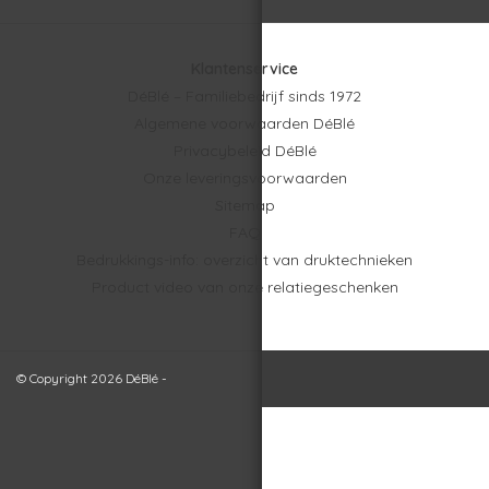
Klantenservice
DéBlé – Familiebedrijf sinds 1972
Algemene voorwaarden DéBlé
Privacybeleid DéBlé
Onze leveringsvoorwaarden
Sitemap
FAQ
Bedrukkings-info: overzicht van druktechnieken
Product video van onze relatiegeschenken
© Copyright 2026 DéBlé -