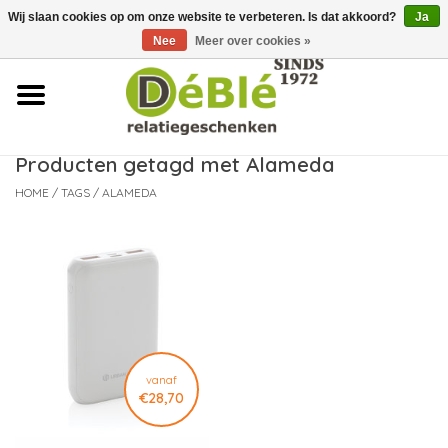
Wij slaan cookies op om onze website te verbeteren. Is dat akkoord?
Ja
Over ons
Nee
Meer over cookies »
Contact
FAQ
Producten getagd met Alameda
HOME
/
TAGS
/
ALAMEDA
Nieuws
Leveringsvoorwaarden
vanaf
€28,70