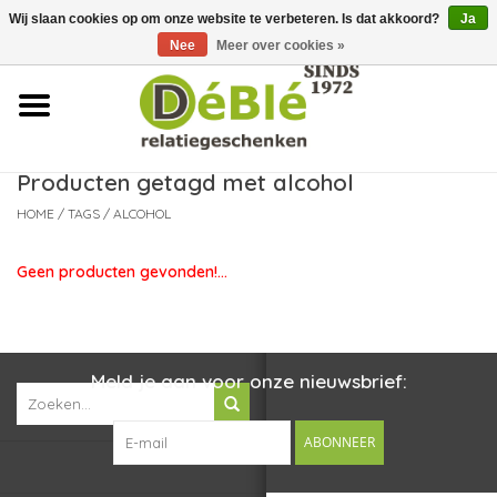
Wij slaan cookies op om onze website te verbeteren. Is dat akkoord?
Ja
Over ons
Nee
Meer over cookies »
Contact
FAQ
Producten getagd met alcohol
HOME
/
TAGS
/
ALCOHOL
Nieuws
Geen producten gevonden!...
Leveringsvoorwaarden
Meld je aan voor onze nieuwsbrief:
ABONNEER