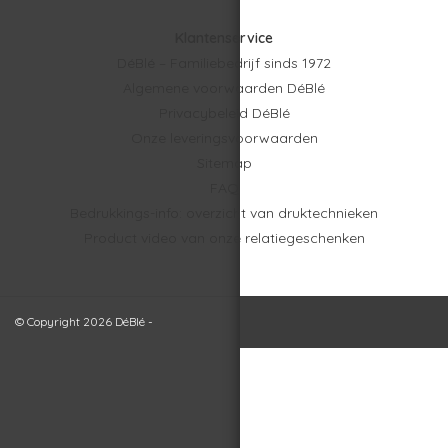
Klantenservice
DéBlé – Familiebedrijf sinds 1972
Algemene voorwaarden DéBlé
Privacybeleid DéBlé
Onze leveringsvoorwaarden
Sitemap
FAQ
Bedrukkings-info: overzicht van druktechnieken
Product video van onze relatiegeschenken
© Copyright 2026 DéBlé -