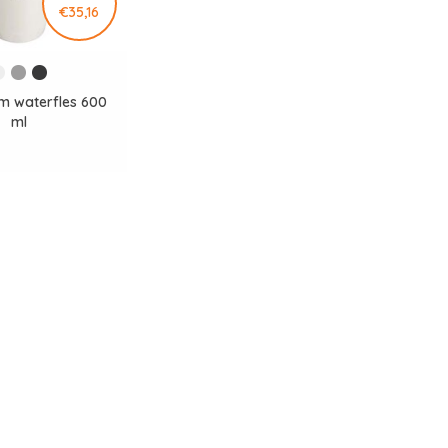
€35,16
im waterfles 600
ml