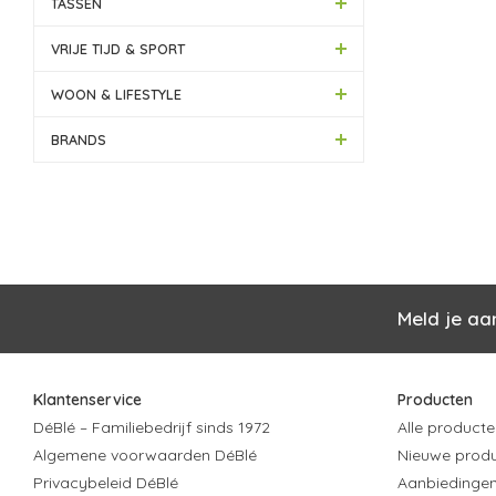
TASSEN
VRIJE TIJD & SPORT
WOON & LIFESTYLE
BRANDS
Meld je aa
Klantenservice
Producten
DéBlé – Familiebedrijf sinds 1972
Alle producte
Algemene voorwaarden DéBlé
Nieuwe prod
Privacybeleid DéBlé
Aanbiedinge