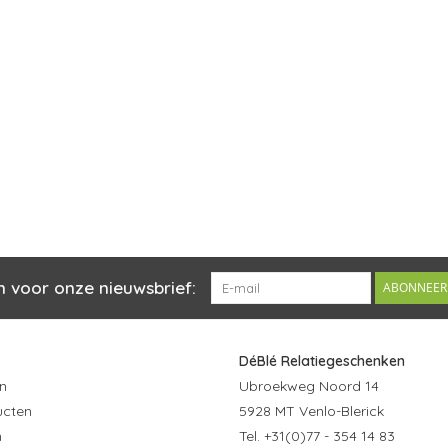
n voor onze nieuwsbrief:
ABONNEER
DéBlé Relatiegeschenken
n
Ubroekweg Noord 14
ucten
5928 MT Venlo-Blerick
n
Tel. +31(0)77 - 354 14 83