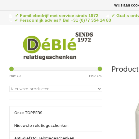
Wij slaan coo
✓ Familiebedrijf met service sinds 1972
✓ Gratis ont
✓ Persoonlijk advies? Bel +31 (0)77 354 14 83
Product
Min: €
0
Max: €
40
Onze TOPPERS
Nieuwste relatiegeschenken
Anti-diefstal relatiegeschenken