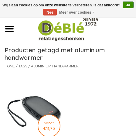
Wij slaan cookies op om onze website te verbeteren. Is dat akkoord?
Ja
Over ons
Nee
Meer over cookies »
Contact
FAQ
Producten getagd met aluminium
handwarmer
Nieuws
HOME
/
TAGS
/
ALUMINIUM HANDWARMER
Leveringsvoorwaarden
vanaf
€11,75